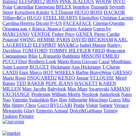
Baniss2
ELFSPIRIT2
BOSS
PINK JEALOUS
WOOW
INVU
Polar
Caterpillar
Eigengrau
BFLEX
benetton
Trussardi
Seventh
Street
Kreuzberg Kinder
S.T.Dupont
HUGO BOSS
DACKOR
Tiffany&Co
HUGO
STEEL HEARTS
Einstoffen
Christian Lacroix
Carolina Herrera
Diconi
P+US
FACEAFACE
Cinema-Quentin
Оправы как у Криса Эванса
Carrera
Aaspen
Guess by
MARCIANO
VENTOE
Fisher Price
GENEX
Pierre Cardin
Polaroid
SWING
HEMME PARIS
DAVID BECKHAM
KARL
LAGERFELD
ELFSPIRIT
MAX&Co
Isabel Marant
Harley-
Davidson
TOM FORD
TOMMY HILFIGER
FRED
Фиксики
Смешарики
Bliss
L.Riguardo
Baldinini
MISSONI
EMILIO
PUCCI
Dior
Brothers Look
Mario Rossi Giovani
Cazal
Montblanc
Saint Laurent
BULGET
Hickmann
Ana Hickmann
T-Charge
LANDI
Enni Marco
HOT WHEELS
Barbie
BraveWear
GRESSO
Mario Rossi
DSQUARED2
KENZO
Jaguar
ST.LOUISE
Merel
Baniss
TED BAKER
PEPE JEANS
HACKETT
KAREN
MILLEN
Marc Jacobs
Babylook
Max Mara
Swarovski
ARMANI
EXCHANGE
Prodesiqn
William Morris
Neolook
Juniorlook
Nano
Nao
Valentin Yudashkin
Ray Ban
Silhouette
Moschino
Guess
Miu
Miu
Jimmy Choo
Gucci
BVLGARI
Prada
Vogue
Sameir
Versace
Megapolis
Glory
Emporio Armani
Dolce&Gabbana
Tommy
Fashion
Premier