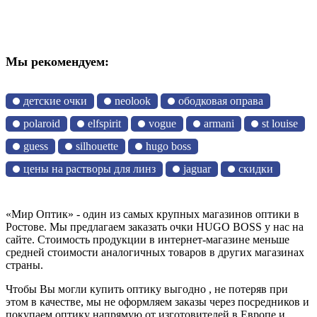
Мы рекомендуем:
детские очки
neolook
ободковая оправа
polaroid
elfspirit
vogue
armani
st louise
guess
silhouette
hugo boss
цены на растворы для линз
jaguar
скидки
«Мир Оптик» - один из самых крупных магазинов оптики в
Ростове. Мы предлагаем заказать очки HUGO BOSS у нас на
сайте. Стоимость продукции в интернет-магазине меньше
средней стоимости аналогичных товаров в других магазинах
страны.
Чтобы Вы могли купить оптику выгодно , не потеряв при
этом в качестве, мы не оформляем заказы через посредников и
покупаем оптику напрямую от изготовителей в Европе и