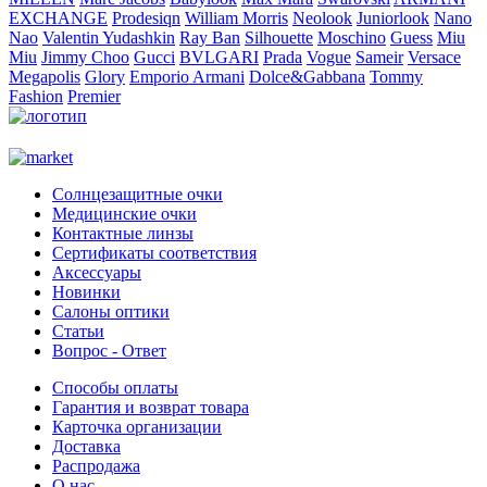
EXCHANGE
Prodesiqn
William Morris
Neolook
Juniorlook
Nano
Nao
Valentin Yudashkin
Ray Ban
Silhouette
Moschino
Guess
Miu
Miu
Jimmy Choo
Gucci
BVLGARI
Prada
Vogue
Sameir
Versace
Megapolis
Glory
Emporio Armani
Dolce&Gabbana
Tommy
Fashion
Premier
Солнцезащитные очки
Медицинские очки
Контактные линзы
Сертификаты соответствия
Аксессуары
Новинки
Салоны оптики
Статьи
Вопрос - Ответ
Способы оплаты
Гарантия и возврат товара
Карточка организации
Доставка
Распродажа
О нас