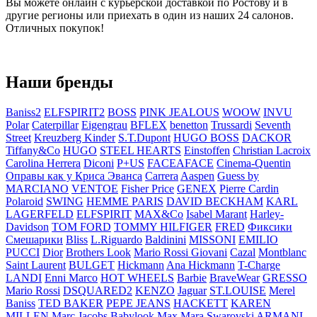
Вы можете онлайн с курьерской доставкой по Ростову и в
другие регионы или приехать в один из наших 24 салонов.
Отличных покупок!
Наши бренды
Baniss2
ELFSPIRIT2
BOSS
PINK JEALOUS
WOOW
INVU
Polar
Caterpillar
Eigengrau
BFLEX
benetton
Trussardi
Seventh
Street
Kreuzberg Kinder
S.T.Dupont
HUGO BOSS
DACKOR
Tiffany&Co
HUGO
STEEL HEARTS
Einstoffen
Christian Lacroix
Carolina Herrera
Diconi
P+US
FACEAFACE
Cinema-Quentin
Оправы как у Криса Эванса
Carrera
Aaspen
Guess by
MARCIANO
VENTOE
Fisher Price
GENEX
Pierre Cardin
Polaroid
SWING
HEMME PARIS
DAVID BECKHAM
KARL
LAGERFELD
ELFSPIRIT
MAX&Co
Isabel Marant
Harley-
Davidson
TOM FORD
TOMMY HILFIGER
FRED
Фиксики
Смешарики
Bliss
L.Riguardo
Baldinini
MISSONI
EMILIO
PUCCI
Dior
Brothers Look
Mario Rossi Giovani
Cazal
Montblanc
Saint Laurent
BULGET
Hickmann
Ana Hickmann
T-Charge
LANDI
Enni Marco
HOT WHEELS
Barbie
BraveWear
GRESSO
Mario Rossi
DSQUARED2
KENZO
Jaguar
ST.LOUISE
Merel
Baniss
TED BAKER
PEPE JEANS
HACKETT
KAREN
MILLEN
Marc Jacobs
Babylook
Max Mara
Swarovski
ARMANI