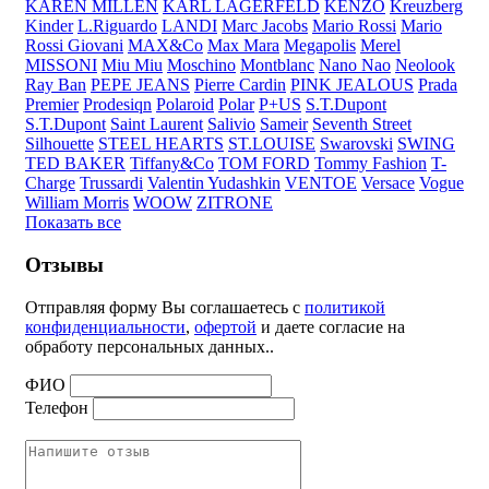
KAREN MILLEN
KARL LAGERFELD
KENZO
Kreuzberg
Kinder
L.Riguardo
LANDI
Marc Jacobs
Mario Rossi
Mario
Rossi Giovani
MAX&Co
Max Mara
Megapolis
Merel
MISSONI
Miu Miu
Moschino
Montblanc
Nano Nao
Neolook
Ray Ban
PEPE JEANS
Pierre Cardin
PINK JEALOUS
Prada
Premier
Prodesiqn
Polaroid
Polar
P+US
S.T.Dupont
S.T.Dupont
Saint Laurent
Salivio
Sameir
Seventh Street
Silhouette
STEEL HEARTS
ST.LOUISE
Swarovski
SWING
TED BAKER
Tiffany&Co
TOM FORD
Tommy Fashion
T-
Charge
Trussardi
Valentin Yudashkin
VENTOE
Versace
Vogue
William Morris
WOOW
ZITRONE
Показать все
Отзывы
Отправляя форму Вы соглашаетесь с
политикой
конфиденциальности
,
офертой
и даете согласие на
обработу персональных данных..
ФИО
Телефон