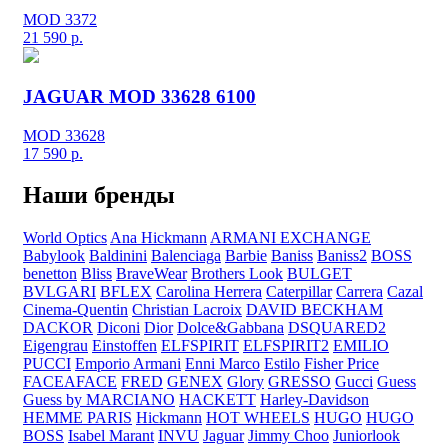
MOD 3372
21 590
р.
JAGUAR MOD 33628 6100
MOD 33628
17 590
р.
Наши бренды
World Optics
Ana Hickmann
ARMANI EXCHANGE
Babylook
Baldinini
Balenciaga
Barbie
Baniss
Baniss2
BOSS
benetton
Bliss
BraveWear
Brothers Look
BULGET
BVLGARI
BFLEX
Carolina Herrera
Caterpillar
Carrera
Cazal
Cinema-Quentin
Christian Lacroix
DAVID BECKHAM
DACKOR
Diconi
Dior
Dolce&Gabbana
DSQUARED2
Eigengrau
Einstoffen
ELFSPIRIT
ELFSPIRIT2
EMILIO
PUCCI
Emporio Armani
Enni Marco
Estilo
Fisher Price
FACEAFACE
FRED
GENEX
Glory
GRESSO
Gucci
Guess
Guess by MARCIANO
HACKETT
Harley-Davidson
HEMME PARIS
Hickmann
HOT WHEELS
HUGO
HUGO
BOSS
Isabel Marant
INVU
Jaguar
Jimmy Choo
Juniorlook