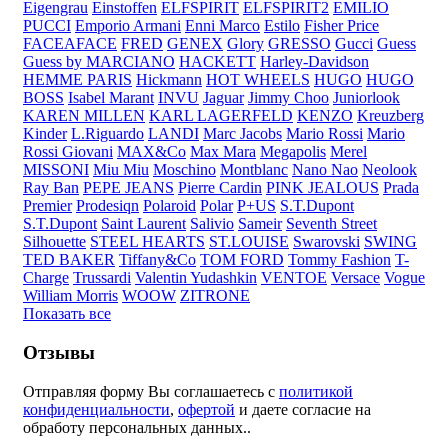
Eigengrau
Einstoffen
ELFSPIRIT
ELFSPIRIT2
EMILIO
PUCCI
Emporio Armani
Enni Marco
Estilo
Fisher Price
FACEAFACE
FRED
GENEX
Glory
GRESSO
Gucci
Guess
Guess by MARCIANO
HACKETT
Harley-Davidson
HEMME PARIS
Hickmann
HOT WHEELS
HUGO
HUGO
BOSS
Isabel Marant
INVU
Jaguar
Jimmy Choo
Juniorlook
KAREN MILLEN
KARL LAGERFELD
KENZO
Kreuzberg
Kinder
L.Riguardo
LANDI
Marc Jacobs
Mario Rossi
Mario
Rossi Giovani
MAX&Co
Max Mara
Megapolis
Merel
MISSONI
Miu Miu
Moschino
Montblanc
Nano Nao
Neolook
Ray Ban
PEPE JEANS
Pierre Cardin
PINK JEALOUS
Prada
Premier
Prodesiqn
Polaroid
Polar
P+US
S.T.Dupont
S.T.Dupont
Saint Laurent
Salivio
Sameir
Seventh Street
Silhouette
STEEL HEARTS
ST.LOUISE
Swarovski
SWING
TED BAKER
Tiffany&Co
TOM FORD
Tommy Fashion
T-
Charge
Trussardi
Valentin Yudashkin
VENTOE
Versace
Vogue
William Morris
WOOW
ZITRONE
Показать все
Отзывы
Отправляя форму Вы соглашаетесь с
политикой
конфиденциальности
,
офертой
и даете согласие на
обработу персональных данных..