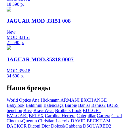
18 390
р.
JAGUAR MOD 33151 008
New
MOD 33151
21 590
р.
JAGUAR MOD.35818 0007
MOD.35818
34 690
р.
Наши бренды
World Optics
Ana Hickmann
ARMANI EXCHANGE
Babylook
Baldinini
Balenciaga
Barbie
Baniss
Baniss2
BOSS
benetton
Bliss
BraveWear
Brothers Look
BULGET
BVLGARI
BFLEX
Carolina Herrera
Caterpillar
Carrera
Cazal
Cinema-Quentin
Christian Lacroix
DAVID BECKHAM
DACKOR
Diconi
Dior
Dolce&Gabbana
DSQUARED2