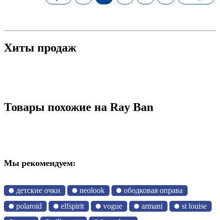
Хиты продаж
Товары похожие на Ray Ban
Мы рекомендуем:
детские очки
neolook
ободковая оправа
polaroid
elfspirit
vogue
armani
st louise