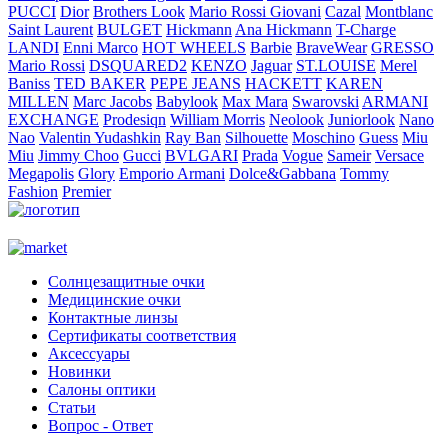
PUCCI
Dior
Brothers Look
Mario Rossi Giovani
Cazal
Montblanc
Saint Laurent
BULGET
Hickmann
Ana Hickmann
T-Charge
LANDI
Enni Marco
HOT WHEELS
Barbie
BraveWear
GRESSO
Mario Rossi
DSQUARED2
KENZO
Jaguar
ST.LOUISE
Merel
Baniss
TED BAKER
PEPE JEANS
HACKETT
KAREN
MILLEN
Marc Jacobs
Babylook
Max Mara
Swarovski
ARMANI
EXCHANGE
Prodesiqn
William Morris
Neolook
Juniorlook
Nano
Nao
Valentin Yudashkin
Ray Ban
Silhouette
Moschino
Guess
Miu
Miu
Jimmy Choo
Gucci
BVLGARI
Prada
Vogue
Sameir
Versace
Megapolis
Glory
Emporio Armani
Dolce&Gabbana
Tommy
Fashion
Premier
Солнцезащитные очки
Медицинские очки
Контактные линзы
Сертификаты соответствия
Аксессуары
Новинки
Салоны оптики
Статьи
Вопрос - Ответ