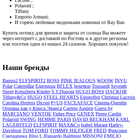
Lacoste ;
Polaroid ;
Tiffany
Emporio Armani;
И горячо любимые модниками новинки от Ray Ban
Купить оптику для зрения и защиты от солнца Вы можете
через интернет с доставкой по Ростову и в другие регионы
или посетив один из наших 24 салонов. Хороших покупок!
Наши бренды
Baniss2
ELFSPIRIT2
BOSS
PINK JEALOUS
WOOW
INVU
Polar
Caterpillar
Eigengrau
BFLEX
benetton
Trussardi
Seventh
Street
Kreuzberg Kinder
S.T.Dupont
HUGO BOSS
DACKOR
Tiffany&Co
HUGO
STEEL HEARTS
Einstoffen
Christian Lacroix
Carolina Herrera
Diconi
P+US
FACEAFACE
Cinema-Quentin
Оправы как у Криса Эванса
Carrera
Aaspen
Guess by
MARCIANO
VENTOE
Fisher Price
GENEX
Pierre Cardin
Polaroid
SWING
HEMME PARIS
DAVID BECKHAM
KARL
LAGERFELD
ELFSPIRIT
MAX&Co
Isabel Marant
Harley-
Davidson
TOM FORD
TOMMY HILFIGER
FRED
Фиксики
Смешарики
Bliss
L.Riguardo
Baldinini
MISSONI
EMILIO