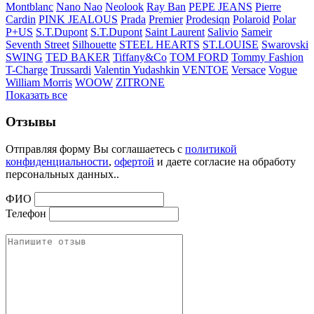
Montblanc
Nano Nao
Neolook
Ray Ban
PEPE JEANS
Pierre
Cardin
PINK JEALOUS
Prada
Premier
Prodesiqn
Polaroid
Polar
P+US
S.T.Dupont
S.T.Dupont
Saint Laurent
Salivio
Sameir
Seventh Street
Silhouette
STEEL HEARTS
ST.LOUISE
Swarovski
SWING
TED BAKER
Tiffany&Co
TOM FORD
Tommy Fashion
T-Charge
Trussardi
Valentin Yudashkin
VENTOE
Versace
Vogue
William Morris
WOOW
ZITRONE
Показать все
Отзывы
Отправляя форму Вы соглашаетесь с
политикой
конфиденциальности
,
офертой
и даете согласие на обработу
персональных данных..
ФИО
Телефон