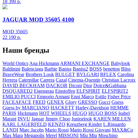
18 390
р.
JAGUAR MOD 35605 4100
MOD 35605
22 190
р.
Наши бренды
World Optics
Ana Hickmann
ARMANI EXCHANGE
Babylook
Baldinini
Balenciaga
Barbie
Baniss
Baniss2
BOSS
benetton
Bliss
BraveWear
Brothers Look
BULGET
BVLGARI
BFLEX
Carolina
Herrera
Caterpillar
Carrera
Cazal
Cinema-Quentin
Christian Lacroix
DAVID BECKHAM
DACKOR
Diconi
Dior
Dolce&Gabbana
DSQUARED2
Eigengrau
Einstoffen
ELFSPIRIT
ELFSPIRIT2
EMILIO PUCCI
Emporio Armani
Enni Marco
Estilo
Fisher Price
FACEAFACE
FRED
GENEX
Glory
GRESSO
Gucci
Guess
Guess by MARCIANO
HACKETT
Harley-Davidson
HEMME
PARIS
Hickmann
HOT WHEELS
HUGO
HUGO BOSS
Isabel
Marant
INVU
Jaguar
Jimmy Choo
Juniorlook
KAREN MILLEN
KARL LAGERFELD
KENZO
Kreuzberg Kinder
L.Riguardo
LANDI
Marc Jacobs
Mario Rossi
Mario Rossi Giovani
MAX&Co
Max Mara
Megapolis
Merel
MISSONI
Miu Miu
Moschino