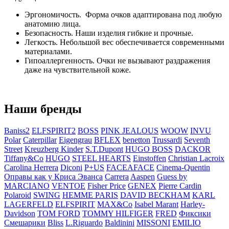
Эргономичость. Форма очков адаптирована под любую
анатомию лица.
Безопасность. Наши изделия гибкие и прочные.
Легкость. Небольшой вес обеспечивается современными
материалами.
Гипоаллергенность. Очки не вызывают раздражения
даже на чувствительной коже.
Наши бренды
Baniss2
ELFSPIRIT2
BOSS
PINK JEALOUS
WOOW
INVU
Polar
Caterpillar
Eigengrau
BFLEX
benetton
Trussardi
Seventh
Street
Kreuzberg Kinder
S.T.Dupont
HUGO BOSS
DACKOR
Tiffany&Co
HUGO
STEEL HEARTS
Einstoffen
Christian Lacroix
Carolina Herrera
Diconi
P+US
FACEAFACE
Cinema-Quentin
Оправы как у Криса Эванса
Carrera
Aaspen
Guess by
MARCIANO
VENTOE
Fisher Price
GENEX
Pierre Cardin
Polaroid
SWING
HEMME PARIS
DAVID BECKHAM
KARL
LAGERFELD
ELFSPIRIT
MAX&Co
Isabel Marant
Harley-
Davidson
TOM FORD
TOMMY HILFIGER
FRED
Фиксики
Смешарики
Bliss
L.Riguardo
Baldinini
MISSONI
EMILIO