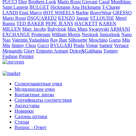
PUCCI
Dior
Brothers Look
Mario Rossi Giovani
Cazal
Montblanc
Saint Laurent
BULGET
Hickmann
Ana Hickmann
T-Charge
LANDI
Enni Marco
HOT WHEELS
Barbie
BraveWear
GRESSO
Mario Rossi
DSQUARED2
KENZO
Jaguar
ST.LOUISE
Merel
Baniss
TED BAKER
PEPE JEANS
HACKETT
KAREN
MILLEN
Marc Jacobs
Babylook
Max Mara
Swarovski
ARMANI
EXCHANGE
Prodesiqn
William Morris
Neolook
Juniorlook
Nano
Nao
Valentin Yudashkin
Ray Ban
Silhouette
Moschino
Guess
Miu
Miu
Jimmy Choo
Gucci
BVLGARI
Prada
Vogue
Sameir
Versace
Megapolis
Glory
Emporio Armani
Dolce&Gabbana
Tommy
Fashion
Premier
Солнцезащитные очки
Медицинские очки
Контактные линзы
Сертификаты соответствия
Аксессуары
Новинки
Салоны оптики
Статьи
Вопрос - Ответ