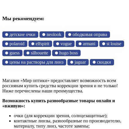
Мы рекомендуем:
детские очки
neolook
ободковая оправа
polaroid
elfspirit
vogue
armani
st louise
guess
silhouette
hugo boss
цены на растворы для линз
jaguar
скидки
Магазин «Мир оптики» предоставляет возможность всем
россиянам купить средства коррекции зрения и не только!
Ниже перечислены наши преимущества.
Возможность купить разнообразные товары онлайн и
«вживую»:
очки (для коррекции зрения, солнцезащитные);
контактные линзы, разнообразные по производителю,
материалу, типу линз, частоте замены;