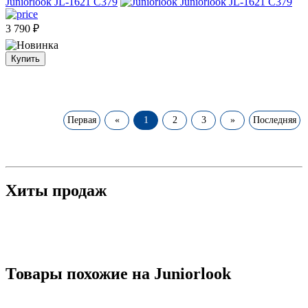
Juniorlook JL-1621 C379
3 790
₽
Купить
Первая
«
1
2
3
»
Последняя
Хиты продаж
Товары похожие на Juniorlook