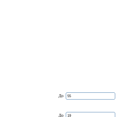
До
До