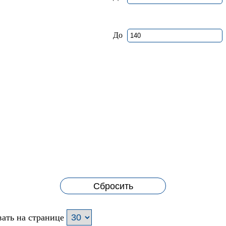
До
Сбросить
ать на странице