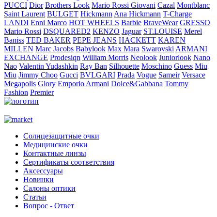
PUCCI
Dior
Brothers Look
Mario Rossi Giovani
Cazal
Montblanc
Saint Laurent
BULGET
Hickmann
Ana Hickmann
T-Charge
LANDI
Enni Marco
HOT WHEELS
Barbie
BraveWear
GRESSO
Mario Rossi
DSQUARED2
KENZO
Jaguar
ST.LOUISE
Merel
Baniss
TED BAKER
PEPE JEANS
HACKETT
KAREN
MILLEN
Marc Jacobs
Babylook
Max Mara
Swarovski
ARMANI
EXCHANGE
Prodesiqn
William Morris
Neolook
Juniorlook
Nano
Nao
Valentin Yudashkin
Ray Ban
Silhouette
Moschino
Guess
Miu
Miu
Jimmy Choo
Gucci
BVLGARI
Prada
Vogue
Sameir
Versace
Megapolis
Glory
Emporio Armani
Dolce&Gabbana
Tommy
Fashion
Premier
Солнцезащитные очки
Медицинские очки
Контактные линзы
Сертификаты соответствия
Аксессуары
Новинки
Салоны оптики
Статьи
Вопрос - Ответ