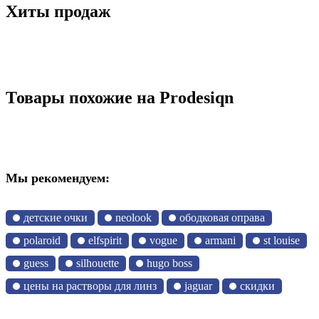
Хиты продаж
Товары похожие на Prodesiqn
Мы рекомендуем:
детские очки
neolook
ободковая оправа
polaroid
elfspirit
vogue
armani
st louise
guess
silhouette
hugo boss
цены на растворы для линз
jaguar
скидки