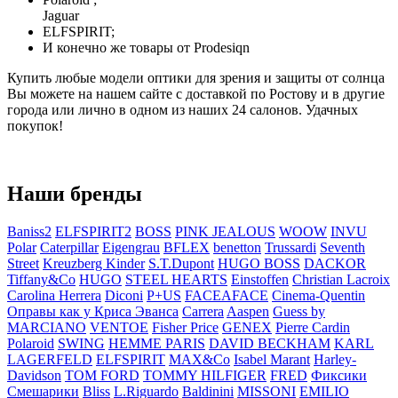
Jaguar
ELFSPIRIT;
И конечно же товары от Prodesiqn
Купить любые модели оптики для зрения и защиты от солнца
Вы можете на нашем сайте с доставкой по Ростову и в другие
города или лично в одном из наших 24 салонов. Удачных
покупок!
Наши бренды
Baniss2
ELFSPIRIT2
BOSS
PINK JEALOUS
WOOW
INVU
Polar
Caterpillar
Eigengrau
BFLEX
benetton
Trussardi
Seventh
Street
Kreuzberg Kinder
S.T.Dupont
HUGO BOSS
DACKOR
Tiffany&Co
HUGO
STEEL HEARTS
Einstoffen
Christian Lacroix
Carolina Herrera
Diconi
P+US
FACEAFACE
Cinema-Quentin
Оправы как у Криса Эванса
Carrera
Aaspen
Guess by
MARCIANO
VENTOE
Fisher Price
GENEX
Pierre Cardin
Polaroid
SWING
HEMME PARIS
DAVID BECKHAM
KARL
LAGERFELD
ELFSPIRIT
MAX&Co
Isabel Marant
Harley-
Davidson
TOM FORD
TOMMY HILFIGER
FRED
Фиксики
Смешарики
Bliss
L.Riguardo
Baldinini
MISSONI
EMILIO