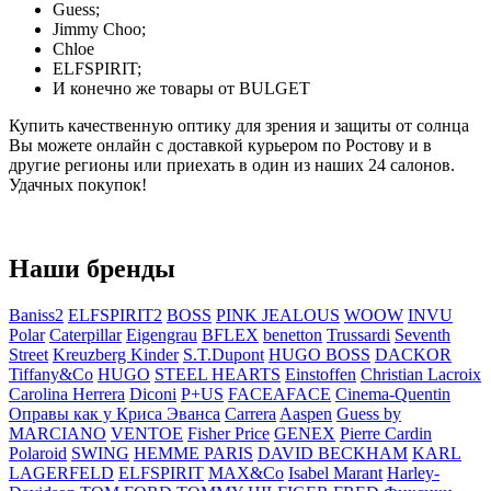
Guess;
Jimmy Choo;
Chloe
ELFSPIRIT;
И конечно же товары от BULGET
Купить качественную оптику для зрения и защиты от солнца
Вы можете онлайн с доставкой курьером по Ростову и в
другие регионы или приехать в один из наших 24 салонов.
Удачных покупок!
Наши бренды
Baniss2
ELFSPIRIT2
BOSS
PINK JEALOUS
WOOW
INVU
Polar
Caterpillar
Eigengrau
BFLEX
benetton
Trussardi
Seventh
Street
Kreuzberg Kinder
S.T.Dupont
HUGO BOSS
DACKOR
Tiffany&Co
HUGO
STEEL HEARTS
Einstoffen
Christian Lacroix
Carolina Herrera
Diconi
P+US
FACEAFACE
Cinema-Quentin
Оправы как у Криса Эванса
Carrera
Aaspen
Guess by
MARCIANO
VENTOE
Fisher Price
GENEX
Pierre Cardin
Polaroid
SWING
HEMME PARIS
DAVID BECKHAM
KARL
LAGERFELD
ELFSPIRIT
MAX&Co
Isabel Marant
Harley-