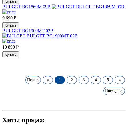
Купить
BULGET BG1869M 09B
9 690
₽
Купить
BULGET BG1900MT 02B
10 890
₽
Купить
Первая
«
1
2
3
4
5
»
Последняя
Хиты продаж