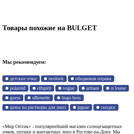
Товары похожие на BULGET
Мы рекомендуем:
детские очки
neolook
ободковая оправа
polaroid
elfspirit
vogue
armani
st louise
guess
silhouette
hugo boss
цены на растворы для линз
jaguar
скидки
«Мир Оптик» - популярнейший магазин солнцезащитных
очков, оптики и контактных линз в Ростове-на-Дону. Мы