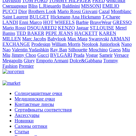
Davidson
TOM FORD
TOMMY HILFIGER
FRED
Фиксики
Смешарики
Bliss
L.Riguardo
Baldinini
MISSONI
EMILIO
PUCCI
Dior
Brothers Look
Mario Rossi Giovani
Cazal
Montblanc
Saint Laurent
BULGET
Hickmann
Ana Hickmann
T-Charge
LANDI
Enni Marco
HOT WHEELS
Barbie
BraveWear
GRESSO
Mario Rossi
DSQUARED2
KENZO
Jaguar
ST.LOUISE
Merel
Baniss
TED BAKER
PEPE JEANS
HACKETT
KAREN
MILLEN
Marc Jacobs
Babylook
Max Mara
Swarovski
ARMANI
EXCHANGE
Prodesiqn
William Morris
Neolook
Juniorlook
Nano
Nao
Valentin Yudashkin
Ray Ban
Silhouette
Moschino
Guess
Miu
Miu
Jimmy Choo
Gucci
BVLGARI
Prada
Vogue
Sameir
Versace
Megapolis
Glory
Emporio Armani
Dolce&Gabbana
Tommy
Fashion
Premier
Солнцезащитные очки
Медицинские очки
Контактные линзы
Сертификаты соответствия
Аксессуары
Новинки
Салоны оптики
Статьи