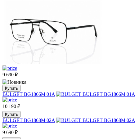
9 690
₽
Купить
BULGET BG1866M 01A
10 190
₽
Купить
BULGET BG1868M 02A
9 690
₽