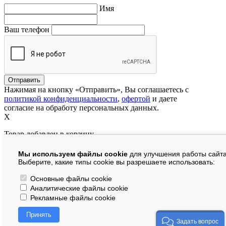
Имя
Ваш телефон
Нажимая на кнопку «Отправить», Вы соглашаетесь с
политикой конфиденциальности
,
офертой
и даете
согласие на обработу персональных данных.
X
Товар добавлен в корзину
Мы используем файлы cookie
для улучшения работы сайта
руб.
Выберите, какие типы cookie вы разрешаете использовать:
В корзине:
шт.
Основные файлы cookie
Аналитические файлы cookie
На сумму:
руб.
Рекламные файлы cookie
Перейти в корзину
Принять
Продолжить покупки
Задать вопрос