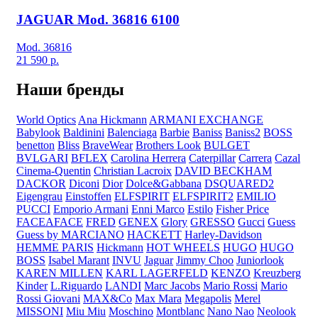
JAGUAR Mod. 36816 6100
Mod. 36816
21 590
р.
Наши бренды
World Optics
Ana Hickmann
ARMANI EXCHANGE
Babylook
Baldinini
Balenciaga
Barbie
Baniss
Baniss2
BOSS
benetton
Bliss
BraveWear
Brothers Look
BULGET
BVLGARI
BFLEX
Carolina Herrera
Caterpillar
Carrera
Cazal
Cinema-Quentin
Christian Lacroix
DAVID BECKHAM
DACKOR
Diconi
Dior
Dolce&Gabbana
DSQUARED2
Eigengrau
Einstoffen
ELFSPIRIT
ELFSPIRIT2
EMILIO
PUCCI
Emporio Armani
Enni Marco
Estilo
Fisher Price
FACEAFACE
FRED
GENEX
Glory
GRESSO
Gucci
Guess
Guess by MARCIANO
HACKETT
Harley-Davidson
HEMME PARIS
Hickmann
HOT WHEELS
HUGO
HUGO
BOSS
Isabel Marant
INVU
Jaguar
Jimmy Choo
Juniorlook
KAREN MILLEN
KARL LAGERFELD
KENZO
Kreuzberg
Kinder
L.Riguardo
LANDI
Marc Jacobs
Mario Rossi
Mario
Rossi Giovani
MAX&Co
Max Mara
Megapolis
Merel
MISSONI
Miu Miu
Moschino
Montblanc
Nano Nao
Neolook