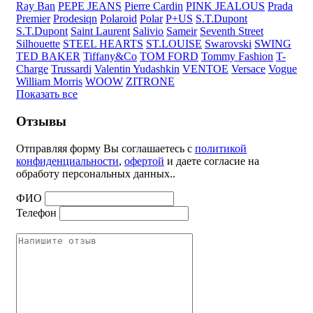
Ray Ban
PEPE JEANS
Pierre Cardin
PINK JEALOUS
Prada
Premier
Prodesiqn
Polaroid
Polar
P+US
S.T.Dupont
S.T.Dupont
Saint Laurent
Salivio
Sameir
Seventh Street
Silhouette
STEEL HEARTS
ST.LOUISE
Swarovski
SWING
TED BAKER
Tiffany&Co
TOM FORD
Tommy Fashion
T-
Charge
Trussardi
Valentin Yudashkin
VENTOE
Versace
Vogue
William Morris
WOOW
ZITRONE
Показать все
Отзывы
Отправляя форму Вы соглашаетесь с
политикой
конфиденциальности
,
офертой
и даете согласие на
обработу персональных данных..
ФИО
Телефон