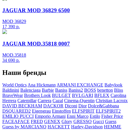
JAGUAR MOD 36829 6500
MOD 36829
17 390
р.
JAGUAR MOD.35818 0007
MOD.35818
34 690
р.
Наши бренды
World Optics
Ana Hickmann
ARMANI EXCHANGE
Babylook
Baldinini
Balenciaga
Barbie
Baniss
Baniss2
BOSS
benetton
Bliss
BraveWear
Brothers Look
BULGET
BVLGARI
BFLEX
Carolina
Herrera
Caterpillar
Carrera
Cazal
Cinema-Quentin
Christian Lacroix
DAVID BECKHAM
DACKOR
Diconi
Dior
Dolce&Gabbana
DSQUARED2
Eigengrau
Einstoffen
ELFSPIRIT
ELFSPIRIT2
EMILIO PUCCI
Emporio Armani
Enni Marco
Estilo
Fisher Price
FACEAFACE
FRED
GENEX
Glory
GRESSO
Gucci
Guess
Guess by MARCIANO
HACKETT
Harley-Davidson
HEMME