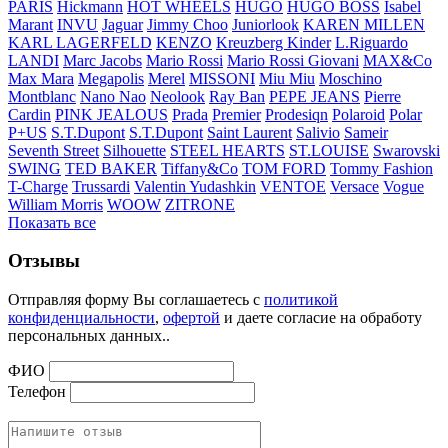
PARIS
Hickmann
HOT WHEELS
HUGO
HUGO BOSS
Isabel
Marant
INVU
Jaguar
Jimmy Choo
Juniorlook
KAREN MILLEN
KARL LAGERFELD
KENZO
Kreuzberg Kinder
L.Riguardo
LANDI
Marc Jacobs
Mario Rossi
Mario Rossi Giovani
MAX&Co
Max Mara
Megapolis
Merel
MISSONI
Miu Miu
Moschino
Montblanc
Nano Nao
Neolook
Ray Ban
PEPE JEANS
Pierre
Cardin
PINK JEALOUS
Prada
Premier
Prodesiqn
Polaroid
Polar
P+US
S.T.Dupont
S.T.Dupont
Saint Laurent
Salivio
Sameir
Seventh Street
Silhouette
STEEL HEARTS
ST.LOUISE
Swarovski
SWING
TED BAKER
Tiffany&Co
TOM FORD
Tommy Fashion
T-Charge
Trussardi
Valentin Yudashkin
VENTOE
Versace
Vogue
William Morris
WOOW
ZITRONE
Показать все
Отзывы
Отправляя форму Вы соглашаетесь с
политикой
конфиденциальности
,
офертой
и даете согласие на обработу
персональных данных..
ФИО
Телефон