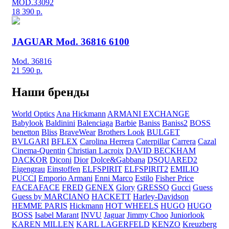
MOD.33092
18 390
р.
JAGUAR Mod. 36816 6100
Mod. 36816
21 590
р.
Наши бренды
World Optics
Ana Hickmann
ARMANI EXCHANGE
Babylook
Baldinini
Balenciaga
Barbie
Baniss
Baniss2
BOSS
benetton
Bliss
BraveWear
Brothers Look
BULGET
BVLGARI
BFLEX
Carolina Herrera
Caterpillar
Carrera
Cazal
Cinema-Quentin
Christian Lacroix
DAVID BECKHAM
DACKOR
Diconi
Dior
Dolce&Gabbana
DSQUARED2
Eigengrau
Einstoffen
ELFSPIRIT
ELFSPIRIT2
EMILIO
PUCCI
Emporio Armani
Enni Marco
Estilo
Fisher Price
FACEAFACE
FRED
GENEX
Glory
GRESSO
Gucci
Guess
Guess by MARCIANO
HACKETT
Harley-Davidson
HEMME PARIS
Hickmann
HOT WHEELS
HUGO
HUGO
BOSS
Isabel Marant
INVU
Jaguar
Jimmy Choo
Juniorlook
KAREN MILLEN
KARL LAGERFELD
KENZO
Kreuzberg