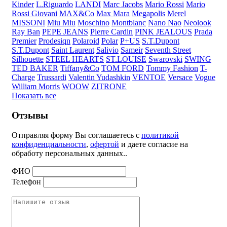
Kinder
L.Riguardo
LANDI
Marc Jacobs
Mario Rossi
Mario
Rossi Giovani
MAX&Co
Max Mara
Megapolis
Merel
MISSONI
Miu Miu
Moschino
Montblanc
Nano Nao
Neolook
Ray Ban
PEPE JEANS
Pierre Cardin
PINK JEALOUS
Prada
Premier
Prodesiqn
Polaroid
Polar
P+US
S.T.Dupont
S.T.Dupont
Saint Laurent
Salivio
Sameir
Seventh Street
Silhouette
STEEL HEARTS
ST.LOUISE
Swarovski
SWING
TED BAKER
Tiffany&Co
TOM FORD
Tommy Fashion
T-
Charge
Trussardi
Valentin Yudashkin
VENTOE
Versace
Vogue
William Morris
WOOW
ZITRONE
Показать все
Отзывы
Отправляя форму Вы соглашаетесь с
политикой
конфиденциальности
,
офертой
и даете согласие на
обработу персональных данных..
ФИО
Телефон