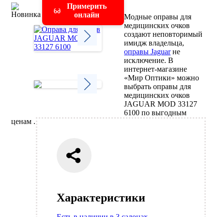
Примерить
онлайн
Модные оправы для
медицинских очков
создают неповторимый
имидж владельца,
оправы Jaguar
не
Next
исключение. В
интернет-магазине
«Мир Оптики» можно
выбрать оправы для
медицинских очков
JAGUAR MOD 33127
Next
6100 по выгодным
ценам .
Характеристики
Есть в наличии в 3 салонах