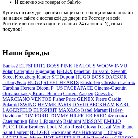
И конечно же товары от Salivio
Купить оптику для зрения и защиты от солнца можно онлайн
на нашем сайте с доставкой до двери по Ростову и всей
России или посетив один из наших 24 салонов. Удачных
покупок!
Наши бренды
Baniss2
ELFSPIRIT2
BOSS
PINK JEALOUS
WOOW
INVU
Polar
Caterpillar
Eigengrau
BFLEX
benetton
Trussardi
Seventh
Street
Kreuzberg Kinder
S.T.Dupont
HUGO BOSS
DACKOR
Tiffany&Co
HUGO
STEEL HEARTS
Einstoffen
Christian Lacroix
Carolina Herrera
Diconi
P+US
FACEAFACE
Cinema-Quentin
Оправы как у Криса Эванса
Carrera
Aaspen
Guess by
MARCIANO
VENTOE
Fisher Price
GENEX
Pierre Cardin
Polaroid
SWING
HEMME PARIS
DAVID BECKHAM
KARL
LAGERFELD
ELFSPIRIT
MAX&Co
Isabel Marant
Harley-
Davidson
TOM FORD
TOMMY HILFIGER
FRED
Фиксики
Смешарики
Bliss
L.Riguardo
Baldinini
MISSONI
EMILIO
PUCCI
Dior
Brothers Look
Mario Rossi Giovani
Cazal
Montblanc
Saint Laurent
BULGET
Hickmann
Ana Hickmann
T-Charge
LANDI
Enni Marco
HOT WHEELS
Barbie
BraveWear
GRESSO