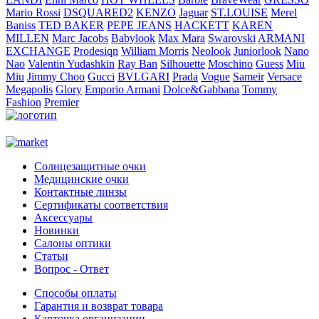
Mario Rossi
DSQUARED2
KENZO
Jaguar
ST.LOUISE
Merel
Baniss
TED BAKER
PEPE JEANS
HACKETT
KAREN
MILLEN
Marc Jacobs
Babylook
Max Mara
Swarovski
ARMANI
EXCHANGE
Prodesiqn
William Morris
Neolook
Juniorlook
Nano
Nao
Valentin Yudashkin
Ray Ban
Silhouette
Moschino
Guess
Miu
Miu
Jimmy Choo
Gucci
BVLGARI
Prada
Vogue
Sameir
Versace
Megapolis
Glory
Emporio Armani
Dolce&Gabbana
Tommy
Fashion
Premier
Солнцезащитные очки
Медицинские очки
Контактные линзы
Сертификаты соответствия
Аксессуары
Новинки
Салоны оптики
Статьи
Вопрос - Ответ
Способы оплаты
Гарантия и возврат товара
Карточка организации