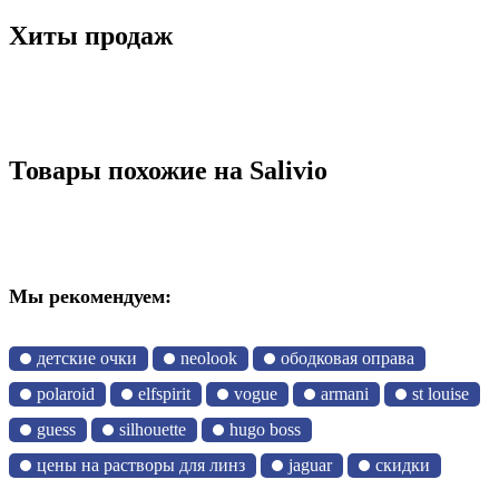
Хиты продаж
Товары похожие на Salivio
Мы рекомендуем:
детские очки
neolook
ободковая оправа
polaroid
elfspirit
vogue
armani
st louise
guess
silhouette
hugo boss
цены на растворы для линз
jaguar
скидки