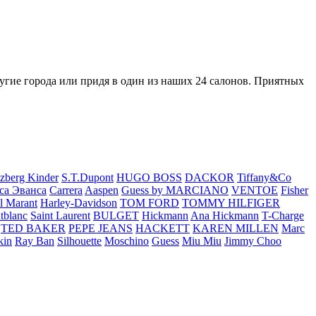
ругие города или придя в один из наших 24 салонов. Приятных
zberg Kinder
S.T.Dupont
HUGO BOSS
DACKOR
Tiffany&Co
са Эванса
Carrera
Aaspen
Guess by MARCIANO
VENTOE
Fisher
el Marant
Harley-Davidson
TOM FORD
TOMMY HILFIGER
tblanc
Saint Laurent
BULGET
Hickmann
Ana Hickmann
T-Charge
TED BAKER
PEPE JEANS
HACKETT
KAREN MILLEN
Marc
kin
Ray Ban
Silhouette
Moschino
Guess
Miu Miu
Jimmy Choo