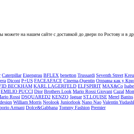
 можете на нашем сайте с доставкой до двери по Ростову и в д
r
Caterpillar
Eigengrau
BFLEX
benetton
Trussardi
Seventh Street
Kreu
rera
Diconi
P+US
FACEAFACE
Cinema-Quentin
Оправы как у Кри
VID BECKHAM
KARL LAGERFELD
ELFSPIRIT
MAX&Co
Isab
EMILIO PUCCI
Dior
Brothers Look
Mario Rossi Giovani
Cazal
Mon
ario Rossi
DSQUARED2
KENZO
Jaguar
ST.LOUISE
Merel
Baniss
desiqn
William Morris
Neolook
Juniorlook
Nano Nao
Valentin Yudash
orio Armani
Dolce&Gabbana
Tommy Fashion
Premier