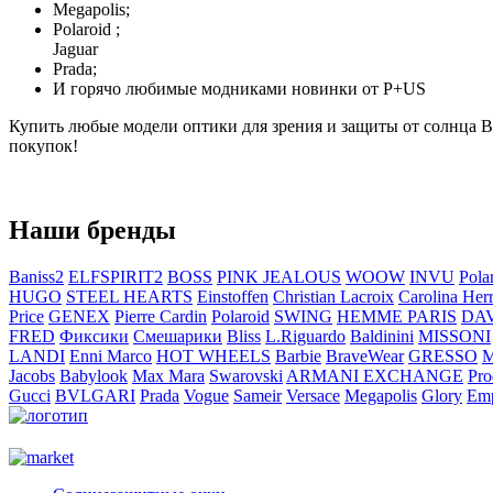
Megapolis;
Polaroid ;
Jaguar
Prada;
И горячо любимые модниками новинки от P+US
Купить любые модели оптики для зрения и защиты от солнца Вы
покупок!
Наши бренды
Baniss2
ELFSPIRIT2
BOSS
PINK JEALOUS
WOOW
INVU
Pola
HUGO
STEEL HEARTS
Einstoffen
Christian Lacroix
Carolina Her
Price
GENEX
Pierre Cardin
Polaroid
SWING
HEMME PARIS
DA
FRED
Фиксики
Смешарики
Bliss
L.Riguardo
Baldinini
MISSONI
LANDI
Enni Marco
HOT WHEELS
Barbie
BraveWear
GRESSO
M
Jacobs
Babylook
Max Mara
Swarovski
ARMANI EXCHANGE
Pro
Gucci
BVLGARI
Prada
Vogue
Sameir
Versace
Megapolis
Glory
Emp