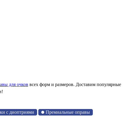
авы для очков
всех форм и размеров. Доставим популярные
и!
чки с диоптриями
Премиальные оправы