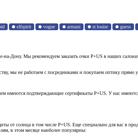
oid
elfspirit
vogue
armani
st louise
guess
е-на-Дону. Мы рекомендуем заказать очки P+US в наших салона
тву, мы не работаем с посредниками и покупаем оптику прямо у
 чем имеются подтверждающие сертификаты P+US. У нас имеютс
ащиты от солнца в том числе P+US. Еще специально для вас в пр
лям, в этом месяце наиболее популярны: