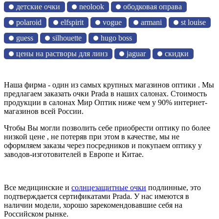
детские очки
neolook
ободковая оправа
polaroid
elfspirit
vogue
armani
st louise
guess
silhouette
hugo boss
цены на растворы для линз
jaguar
скидки
Наша фирма - один из самых крупных магазинов оптики . Мы
предлагаем заказать очки Prada в наших салонах. Стоимость
продукции в салонах Мир Оптик ниже чем у 90% интернет-
магазинов всей России.
Чтобы Вы могли позволить себе приобрести оптику по более
низкой цене , не потеряв при этом в качестве, мы не
оформляем заказы через посредников и покупаем оптику у
заводов-изготовителей в Европе и Китае.
Все медицинские и
солнцезащитные очки
подлинные, это
подтверждается сертификатами Prada. У нас имеются в
наличии модели, хорошо зарекомендовавшие себя на
Российском рынке.