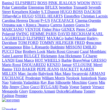
Baniss2
ELFSPIRIT2
BOSS
PINK JEALOUS
WOOW
INVU
Polar
Caterpillar
Eigengrau
BFLEX
benetton
Trussardi
Seventh
Street
Kreuzberg Kinder
S.T.Dupont
HUGO BOSS
DACKOR
Tiffany&Co
HUGO
STEEL HEARTS
Einstoffen
Christian Lacroix
Carolina Herrera
Diconi
P+US
FACEAFACE
Cinema-Quentin
Оправы как у Криса Эванса
Carrera
Aaspen
Guess by
MARCIANO
VENTOE
Fisher Price
GENEX
Pierre Cardin
Polaroid
SWING
HEMME PARIS
DAVID BECKHAM
KARL
LAGERFELD
ELFSPIRIT
MAX&Co
Isabel Marant
Harley-
Davidson
TOM FORD
TOMMY HILFIGER
FRED
Фиксики
Смешарики
Bliss
L.Riguardo
Baldinini
MISSONI
EMILIO
PUCCI
Dior
Brothers Look
Mario Rossi Giovani
Cazal
Montblanc
Saint Laurent
BULGET
Hickmann
Ana Hickmann
T-Charge
LANDI
Enni Marco
HOT WHEELS
Barbie
BraveWear
GRESSO
Mario Rossi
DSQUARED2
KENZO
Jaguar
ST.LOUISE
Merel
Baniss
TED BAKER
PEPE JEANS
HACKETT
KAREN
MILLEN
Marc Jacobs
Babylook
Max Mara
Swarovski
ARMANI
EXCHANGE
Prodesiqn
William Morris
Neolook
Juniorlook
Nano
Nao
Valentin Yudashkin
Ray Ban
Silhouette
Moschino
Guess
Miu
Miu
Jimmy Choo
Gucci
BVLGARI
Prada
Vogue
Sameir
Versace
Megapolis
Glory
Emporio Armani
Dolce&Gabbana
Tommy
Fashion
Premier