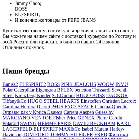
Jimmy Choo;
BOSS
ELFSPIRIT;
И конечно же товары от PEPE JEANS
Купить качественную оптику для зрения и защиты от солнца
Вы можете на нашем сайте с доставкой курьером по Ростову и
всей России или приехать в один из наших 24 салонов.
Отличных покупок!
Наши бренды
Baniss2
ELFSPIRIT2
BOSS
PINK JEALOUS
WOOW
INVU
Polar
Caterpillar
Eigengrau
BFLEX
benetton
Trussardi
Seventh
Street
Kreuzberg Kinder
S.T.Dupont
HUGO BOSS
DACKOR
Tiffany&Co
HUGO
STEEL HEARTS
Einstoffen
Christian Lacroix
Carolina Herrera
Diconi
P+US
FACEAFACE
Cinema-Quentin
Оправы как у Криса Эванса
Carrera
Aaspen
Guess by
MARCIANO
VENTOE
Fisher Price
GENEX
Pierre Cardin
Polaroid
SWING
HEMME PARIS
DAVID BECKHAM
KARL
LAGERFELD
ELFSPIRIT
MAX&Co
Isabel Marant
Harley-
Davidson
TOM FORD
TOMMY HILFIGER
FRED
Фиксики