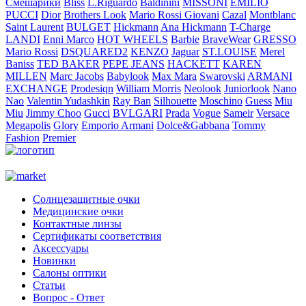
Смешарики
Bliss
L.Riguardo
Baldinini
MISSONI
EMILIO
PUCCI
Dior
Brothers Look
Mario Rossi Giovani
Cazal
Montblanc
Saint Laurent
BULGET
Hickmann
Ana Hickmann
T-Charge
LANDI
Enni Marco
HOT WHEELS
Barbie
BraveWear
GRESSO
Mario Rossi
DSQUARED2
KENZO
Jaguar
ST.LOUISE
Merel
Baniss
TED BAKER
PEPE JEANS
HACKETT
KAREN
MILLEN
Marc Jacobs
Babylook
Max Mara
Swarovski
ARMANI
EXCHANGE
Prodesiqn
William Morris
Neolook
Juniorlook
Nano
Nao
Valentin Yudashkin
Ray Ban
Silhouette
Moschino
Guess
Miu
Miu
Jimmy Choo
Gucci
BVLGARI
Prada
Vogue
Sameir
Versace
Megapolis
Glory
Emporio Armani
Dolce&Gabbana
Tommy
Fashion
Premier
Солнцезащитные очки
Медицинские очки
Контактные линзы
Сертификаты соответствия
Аксессуары
Новинки
Салоны оптики
Статьи
Вопрос - Ответ