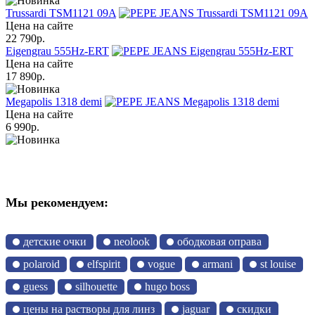
Trussardi TSM1121 09A
Цена на сайте
22 790
р.
Eigengrau 555Hz-ERT
Цена на сайте
17 890
р.
Megapolis 1318 demi
Цена на сайте
6 990
р.
Мы рекомендуем:
детские очки
neolook
ободковая оправа
polaroid
elfspirit
vogue
armani
st louise
guess
silhouette
hugo boss
цены на растворы для линз
jaguar
скидки