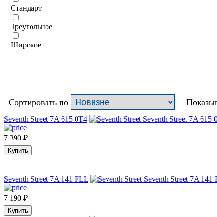
Стандарт
Треугольное
Широкое
Сортировать по
Показыв
Seventh Street 7A 615 0T4
7 390
₽
Купить
Seventh Street 7A 141 FLL
7 190
₽
Купить