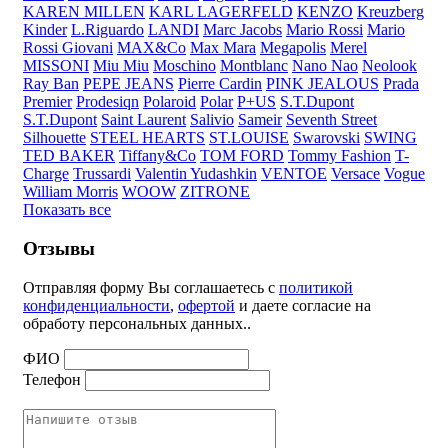
KAREN MILLEN
KARL LAGERFELD
KENZO
Kreuzberg
Kinder
L.Riguardo
LANDI
Marc Jacobs
Mario Rossi
Mario
Rossi Giovani
MAX&Co
Max Mara
Megapolis
Merel
MISSONI
Miu Miu
Moschino
Montblanc
Nano Nao
Neolook
Ray Ban
PEPE JEANS
Pierre Cardin
PINK JEALOUS
Prada
Premier
Prodesiqn
Polaroid
Polar
P+US
S.T.Dupont
S.T.Dupont
Saint Laurent
Salivio
Sameir
Seventh Street
Silhouette
STEEL HEARTS
ST.LOUISE
Swarovski
SWING
TED BAKER
Tiffany&Co
TOM FORD
Tommy Fashion
T-
Charge
Trussardi
Valentin Yudashkin
VENTOE
Versace
Vogue
William Morris
WOOW
ZITRONE
Показать все
Отзывы
Отправляя форму Вы соглашаетесь с
политикой
конфиденциальности
,
офертой
и даете согласие на
обработу персональных данных..
ФИО
Телефон