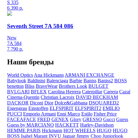
S 335
6 390
р.
Seventh Street 7A 584 086
New
7A 584
7 790
р.
Наши бренды
World Optics
Ana Hickmann
ARMANI EXCHANGE
Babylook
Baldinini
Balenciaga
Barbie
Baniss
Baniss2
BOSS
benetton
Bliss
BraveWear
Brothers Look
BULGET
BVLGARI
BFLEX
Carolina Herrera
Caterpillar
Carrera
Cazal
Cinema-Quentin
Christian Lacroix
DAVID BECKHAM
DACKOR
Diconi
Dior
Dolce&Gabbana
DSQUARED2
Eigengrau
Einstoffen
ELFSPIRIT
ELFSPIRIT2
EMILIO
PUCCI
Emporio Armani
Enni Marco
Estilo
Fisher Price
FACEAFACE
FRED
GENEX
Glory
GRESSO
Gucci
Guess
Guess by MARCIANO
HACKETT
Harley-Davidson
HEMME PARIS
Hickmann
HOT WHEELS
HUGO
HUGO
BOSS
Isabel Marant
INVU
Jaguar
Jimmy Choo
Juniorlook