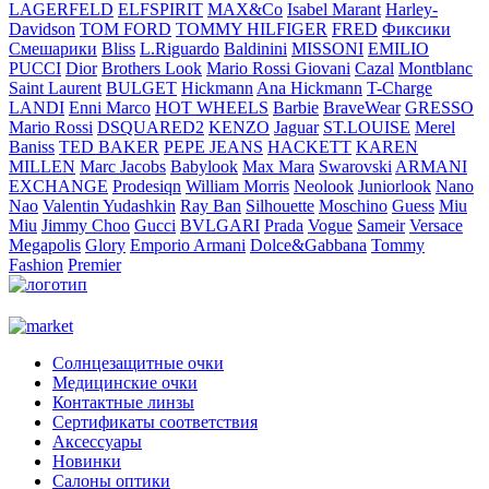
LAGERFELD
ELFSPIRIT
MAX&Co
Isabel Marant
Harley-
Davidson
TOM FORD
TOMMY HILFIGER
FRED
Фиксики
Смешарики
Bliss
L.Riguardo
Baldinini
MISSONI
EMILIO
PUCCI
Dior
Brothers Look
Mario Rossi Giovani
Cazal
Montblanc
Saint Laurent
BULGET
Hickmann
Ana Hickmann
T-Charge
LANDI
Enni Marco
HOT WHEELS
Barbie
BraveWear
GRESSO
Mario Rossi
DSQUARED2
KENZO
Jaguar
ST.LOUISE
Merel
Baniss
TED BAKER
PEPE JEANS
HACKETT
KAREN
MILLEN
Marc Jacobs
Babylook
Max Mara
Swarovski
ARMANI
EXCHANGE
Prodesiqn
William Morris
Neolook
Juniorlook
Nano
Nao
Valentin Yudashkin
Ray Ban
Silhouette
Moschino
Guess
Miu
Miu
Jimmy Choo
Gucci
BVLGARI
Prada
Vogue
Sameir
Versace
Megapolis
Glory
Emporio Armani
Dolce&Gabbana
Tommy
Fashion
Premier
Солнцезащитные очки
Медицинские очки
Контактные линзы
Сертификаты соответствия
Аксессуары
Новинки
Салоны оптики