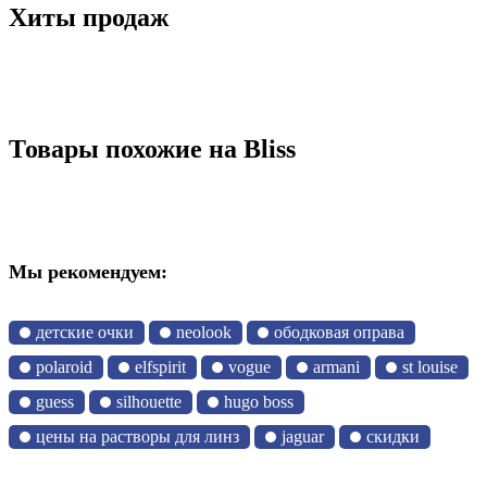
Хиты продаж
Товары похожие на Bliss
Мы рекомендуем:
детские очки
neolook
ободковая оправа
polaroid
elfspirit
vogue
armani
st louise
guess
silhouette
hugo boss
цены на растворы для линз
jaguar
скидки