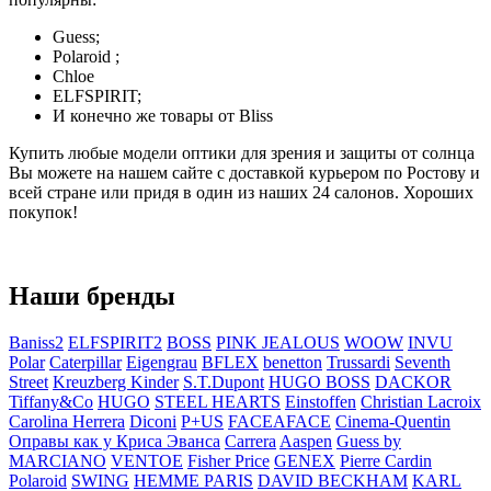
Guess;
Polaroid ;
Chloe
ELFSPIRIT;
И конечно же товары от Bliss
Купить любые модели оптики для зрения и защиты от солнца
Вы можете на нашем сайте с доставкой курьером по Ростову и
всей стране или придя в один из наших 24 салонов. Хороших
покупок!
Наши бренды
Baniss2
ELFSPIRIT2
BOSS
PINK JEALOUS
WOOW
INVU
Polar
Caterpillar
Eigengrau
BFLEX
benetton
Trussardi
Seventh
Street
Kreuzberg Kinder
S.T.Dupont
HUGO BOSS
DACKOR
Tiffany&Co
HUGO
STEEL HEARTS
Einstoffen
Christian Lacroix
Carolina Herrera
Diconi
P+US
FACEAFACE
Cinema-Quentin
Оправы как у Криса Эванса
Carrera
Aaspen
Guess by
MARCIANO
VENTOE
Fisher Price
GENEX
Pierre Cardin
Polaroid
SWING
HEMME PARIS
DAVID BECKHAM
KARL