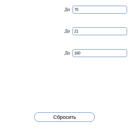
До
До
До
Сбросить