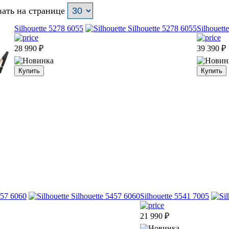
ать на странице
Silhouette 5278 6055
Silhouett
28 990
₽
39 390
₽
Купить
Купить
457 6060
Silhouette 5541 7005
21 990
₽