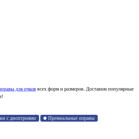
оправы для очков
всех форм и размеров. Доставим популярные
и!
чки с диоптриями
Премиальные оправы