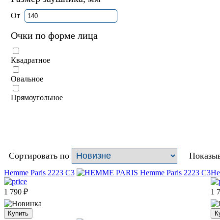
От
Очки по форме лица
Квадратное
Овальное
Прямоугольное
Сортировать по
Показыв
Hemme Paris 2223 C3
He
1 790
₽
1 
Купить
К