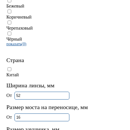
Бежевый
Коричневый
Черепаховый
Чёрный
показать(0)
Страна
Китай
Ширина линзы, мм
От
Размер моста на переносице, мм
От
Размер заушника, мм