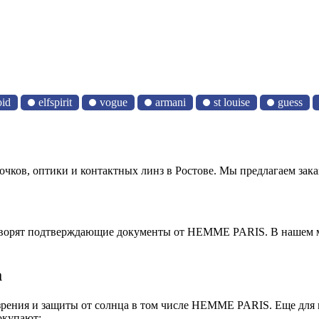
oid
elfspirit
vogue
armani
st louise
guess
ков, оптики и контактных линз в Ростове. Мы предлагаем зака
ворят подтверждающие документы от HEMME PARIS. В нашем ма
а
ля зрения и защиты от солнца в том числе HEMME PARIS. Еще для
окупают: