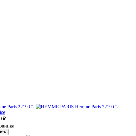
me Paris 2219 C2
0
₽
ить