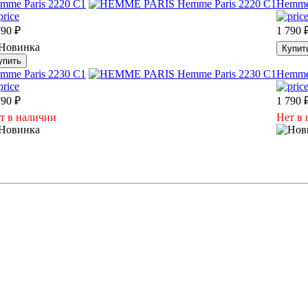
mme Paris 2220 C1
Hemme 
790
₽
1 790
Купит
упить
mme Paris 2230 C1
Hemme 
790
₽
1 790
т в наличии
Нет в