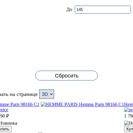
До
Сбросить
ать на странице
mme Paris 98166 C1
Hem
790
₽
1 79
упить
Куп