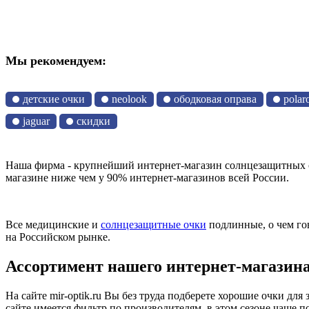
Мы рекомендуем:
детские очки
neolook
ободковая оправа
polar
jaguar
скидки
Наша фирма - крупнейший интернет-магазин солнцезащитных оч
магазине ниже чем у 90% интернет-магазинов всей России.
Все медицинские и
солнцезащитные очки
подлинные, о чем го
на Российском рынке.
Ассортимент нашего интернет-магазин
На сайте mir-optik.ru Вы без труда подберете хорошие очки д
сайте имеется фильтр по производителям, в этом сезоне чаще п