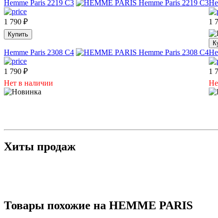
Hemme Paris 2219 C3
He
1 790
₽
1 
Купить
К
Hemme Paris 2308 C4
He
1 790
₽
1 
Нет в наличии
Не
Хиты продаж
Товары похожие на HEMME PARIS