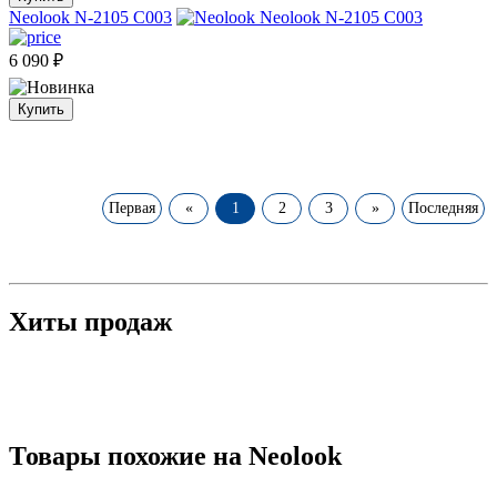
Neolook N-2105 C003
6 090
₽
Купить
Первая
«
1
2
3
»
Последняя
Хиты продаж
Товары похожие на Neolook