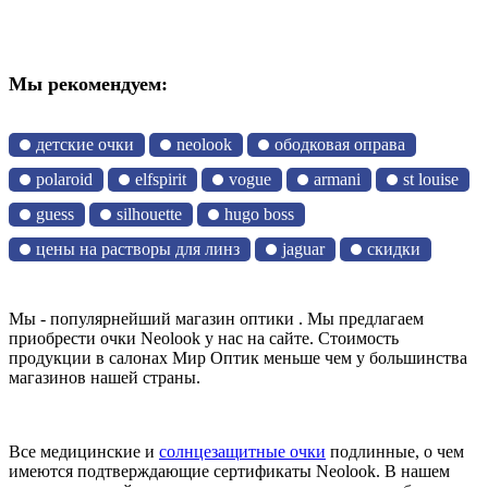
Мы рекомендуем:
детские очки
neolook
ободковая оправа
polaroid
elfspirit
vogue
armani
st louise
guess
silhouette
hugo boss
цены на растворы для линз
jaguar
скидки
Мы - популярнейший магазин оптики . Мы предлагаем
приобрести очки Neolook у нас на сайте. Стоимость
продукции в салонах Мир Оптик меньше чем у большинства
магазинов нашей страны.
Все медицинские и
солнцезащитные очки
подлинные, о чем
имеются подтверждающие сертификаты Neolook. В нашем