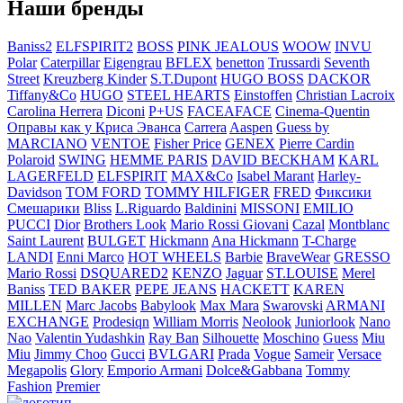
Наши бренды
Baniss2
ELFSPIRIT2
BOSS
PINK JEALOUS
WOOW
INVU
Polar
Caterpillar
Eigengrau
BFLEX
benetton
Trussardi
Seventh
Street
Kreuzberg Kinder
S.T.Dupont
HUGO BOSS
DACKOR
Tiffany&Co
HUGO
STEEL HEARTS
Einstoffen
Christian Lacroix
Carolina Herrera
Diconi
P+US
FACEAFACE
Cinema-Quentin
Оправы как у Криса Эванса
Carrera
Aaspen
Guess by
MARCIANO
VENTOE
Fisher Price
GENEX
Pierre Cardin
Polaroid
SWING
HEMME PARIS
DAVID BECKHAM
KARL
LAGERFELD
ELFSPIRIT
MAX&Co
Isabel Marant
Harley-
Davidson
TOM FORD
TOMMY HILFIGER
FRED
Фиксики
Смешарики
Bliss
L.Riguardo
Baldinini
MISSONI
EMILIO
PUCCI
Dior
Brothers Look
Mario Rossi Giovani
Cazal
Montblanc
Saint Laurent
BULGET
Hickmann
Ana Hickmann
T-Charge
LANDI
Enni Marco
HOT WHEELS
Barbie
BraveWear
GRESSO
Mario Rossi
DSQUARED2
KENZO
Jaguar
ST.LOUISE
Merel
Baniss
TED BAKER
PEPE JEANS
HACKETT
KAREN
MILLEN
Marc Jacobs
Babylook
Max Mara
Swarovski
ARMANI
EXCHANGE
Prodesiqn
William Morris
Neolook
Juniorlook
Nano
Nao
Valentin Yudashkin
Ray Ban
Silhouette
Moschino
Guess
Miu
Miu
Jimmy Choo
Gucci
BVLGARI
Prada
Vogue
Sameir
Versace
Megapolis
Glory
Emporio Armani
Dolce&Gabbana
Tommy
Fashion
Premier