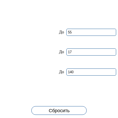
До
До
До
Сбросить