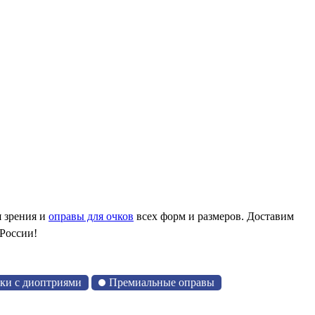
я зрения и
оправы для очков
всех форм и размеров. Доставим
 России!
чки с диоптриями
Премиальные оправы