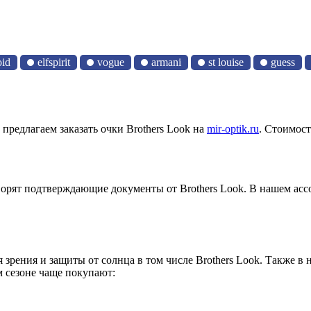
oid
elfspirit
vogue
armani
st louise
guess
редлагаем заказать очки Brothers Look на
mir-optik.ru
. Стоимос
ворят подтверждающие документы от Brothers Look. В нашем ас
ля зрения и защиты от солнца в том числе Brothers Look. Также 
м сезоне чаще покупают: