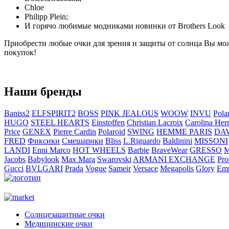
Chloe
Philipp Plein;
И горячо любимые модниками новинки от Brothers Look
Приобрести любые очки для зрения и защиты от солнца Вы мож
покупок!
Наши бренды
Baniss2
ELFSPIRIT2
BOSS
PINK JEALOUS
WOOW
INVU
Pola
HUGO
STEEL HEARTS
Einstoffen
Christian Lacroix
Carolina Her
Price
GENEX
Pierre Cardin
Polaroid
SWING
HEMME PARIS
DA
FRED
Фиксики
Смешарики
Bliss
L.Riguardo
Baldinini
MISSONI
LANDI
Enni Marco
HOT WHEELS
Barbie
BraveWear
GRESSO
M
Jacobs
Babylook
Max Mara
Swarovski
ARMANI EXCHANGE
Pro
Gucci
BVLGARI
Prada
Vogue
Sameir
Versace
Megapolis
Glory
Emp
Солнцезащитные очки
Медицинские очки