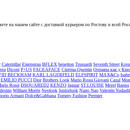
ете на нашем сайте с доставкой курьером по Ростову и всей Ро
r
Caterpillar
Eigengrau
BFLEX
benetton
Trussardi
Seventh Street
Kreu
rera
Diconi
P+US
FACEAFACE
Cinema-Quentin
Оправы как у Кри
VID BECKHAM
KARL LAGERFELD
ELFSPIRIT
MAX&Co
Isab
EMILIO PUCCI
Dior
Brothers Look
Mario Rossi Giovani
Cazal
Mon
ario Rossi
DSQUARED2
KENZO
Jaguar
ST.LOUISE
Merel
Baniss
desiqn
William Morris
Neolook
Juniorlook
Nano Nao
Valentin Yudash
orio Armani
Dolce&Gabbana
Tommy Fashion
Premier