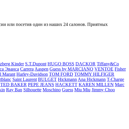
ссии или посетив один из наших 24 салонов. Приятных
zberg Kinder
S.T.Dupont
HUGO BOSS
DACKOR
Tiffany&Co
са Эванса
Carrera
Aaspen
Guess by MARCIANO
VENTOE
Fisher
el Marant
Harley-Davidson
TOM FORD
TOMMY HILFIGER
tblanc
Saint Laurent
BULGET
Hickmann
Ana Hickmann
T-Charge
TED BAKER
PEPE JEANS
HACKETT
KAREN MILLEN
Marc
kin
Ray Ban
Silhouette
Moschino
Guess
Miu Miu
Jimmy Choo