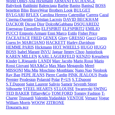
World Optics
Ana Hickmann
ARMANI EXCHANGE
Babylook
Baldinini
Balenciaga
Barbie
Baniss
Baniss2
BOSS
benetton
Bliss
BraveWear
Brothers Look
BULGET
BVLGARI
BFLEX
Carolina Herrera
Caterpillar
Carrera
Cazal
Cinema-Quentin
Christian Lacroix
DAVID BECKHAM
DACKOR
Diconi
Dior
Dolce&Gabbana
DSQUARED2
Eigengrau
Einstoffen
ELFSPIRIT
ELFSPIRIT2
EMILIO
PUCCI
Emporio Armani
Enni Marco
Estilo
Fisher Price
FACEAFACE
FRED
GENEX
Glory
GRESSO
Gucci
Guess
Guess by MARCIANO
HACKETT
Harley-Davidson
HEMME PARIS
Hickmann
HOT WHEELS
HUGO
HUGO
BOSS
Isabel Marant
INVU
Jaguar
Jimmy Choo
Juniorlook
KAREN MILLEN
KARL LAGERFELD
KENZO
Kreuzberg
Kinder
L.Riguardo
LANDI
Marc Jacobs
Mario Rossi
Mario
Rossi Giovani
MAX&Co
Max Mara
Megapolis
Merel
MISSONI
Miu Miu
Moschino
Montblanc
Nano Nao
Neolook
Ray Ban
PEPE JEANS
Pierre Cardin
PINK JEALOUS
Prada
Premier
Prodesiqn
Polaroid
Polar
P+US
S.T.Dupont
S.T.Dupont
Saint Laurent
Salivio
Sameir
Seventh Street
Silhouette
STEEL HEARTS
ST.LOUISE
Swarovski
SWING
TED BAKER
Tiffany&Co
TOM FORD
Tommy Fashion
T-
Charge
Trussardi
Valentin Yudashkin
VENTOE
Versace
Vogue
William Morris
WOOW
ZITRONE
Показать все