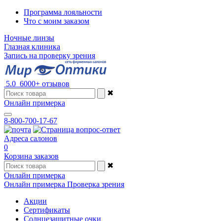
Программа лояльности
Что с моим заказом
Ночные линзы
Глазная клиника
Запись на проверку зрения
5.0
6000+ отзывов
✖
Онлайн примерка
8-800-700-17-67
Адреса салонов
0
Корзина заказов
✖
Онлайн примерка
Онлайн примерка
Проверка зрения
Акции
Сертификаты
Солнцезащитные очки