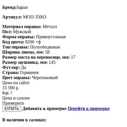
Бренд:
Jaguar
Артикул:
MOD.35063
Материал оправы:
Металл
Пол:
Мужской
Форма оправы:
Прямоугольная
Код цвета:
8200 +ф
Тип оправы:
Полуободковая
Ширина линзы, мм:
58
Размер моста на переносице, мм:
17
Размер заушника, мм:
145
Футляр:
Да
Страна:
Германия
Цвет оправы:
Черепаховый
Цена на сайте
33 590
р.
0
р.
?
Цена в салоне
Примерить
Добавить к примерке
Перейти к примерке
КУПИТЬ
В наличии в салонах: