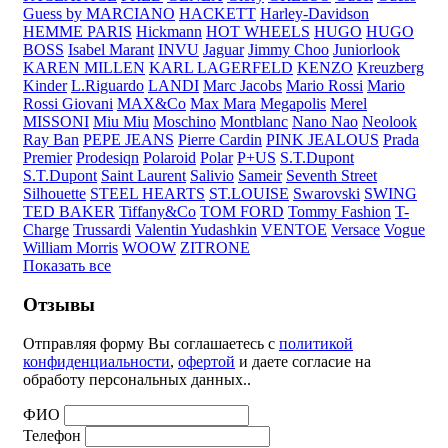
Guess by MARCIANO
HACKETT
Harley-Davidson
HEMME PARIS
Hickmann
HOT WHEELS
HUGO
HUGO
BOSS
Isabel Marant
INVU
Jaguar
Jimmy Choo
Juniorlook
KAREN MILLEN
KARL LAGERFELD
KENZO
Kreuzberg
Kinder
L.Riguardo
LANDI
Marc Jacobs
Mario Rossi
Mario
Rossi Giovani
MAX&Co
Max Mara
Megapolis
Merel
MISSONI
Miu Miu
Moschino
Montblanc
Nano Nao
Neolook
Ray Ban
PEPE JEANS
Pierre Cardin
PINK JEALOUS
Prada
Premier
Prodesiqn
Polaroid
Polar
P+US
S.T.Dupont
S.T.Dupont
Saint Laurent
Salivio
Sameir
Seventh Street
Silhouette
STEEL HEARTS
ST.LOUISE
Swarovski
SWING
TED BAKER
Tiffany&Co
TOM FORD
Tommy Fashion
T-
Charge
Trussardi
Valentin Yudashkin
VENTOE
Versace
Vogue
William Morris
WOOW
ZITRONE
Показать все
Отзывы
Отправляя форму Вы соглашаетесь с
политикой
конфиденциальности
,
офертой
и даете согласие на
обработу персональных данных..
ФИО
Телефон