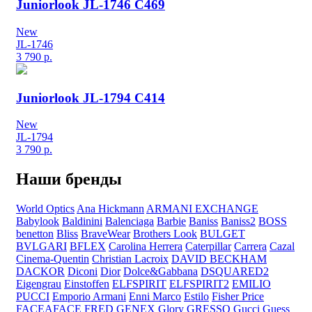
Juniorlook JL-1746 C469
New
JL-1746
3 790
р.
Juniorlook JL-1794 C414
New
JL-1794
3 790
р.
Наши бренды
World Optics
Ana Hickmann
ARMANI EXCHANGE
Babylook
Baldinini
Balenciaga
Barbie
Baniss
Baniss2
BOSS
benetton
Bliss
BraveWear
Brothers Look
BULGET
BVLGARI
BFLEX
Carolina Herrera
Caterpillar
Carrera
Cazal
Cinema-Quentin
Christian Lacroix
DAVID BECKHAM
DACKOR
Diconi
Dior
Dolce&Gabbana
DSQUARED2
Eigengrau
Einstoffen
ELFSPIRIT
ELFSPIRIT2
EMILIO
PUCCI
Emporio Armani
Enni Marco
Estilo
Fisher Price
FACEAFACE
FRED
GENEX
Glory
GRESSO
Gucci
Guess