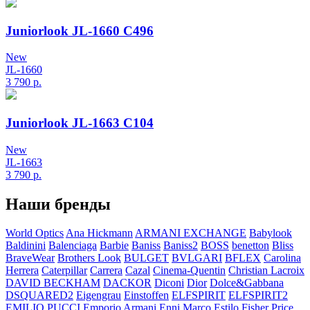
Juniorlook JL-1660 C496
New
JL-1660
3 790
р.
Juniorlook JL-1663 C104
New
JL-1663
3 790
р.
Наши бренды
World Optics
Ana Hickmann
ARMANI EXCHANGE
Babylook
Baldinini
Balenciaga
Barbie
Baniss
Baniss2
BOSS
benetton
Bliss
BraveWear
Brothers Look
BULGET
BVLGARI
BFLEX
Carolina
Herrera
Caterpillar
Carrera
Cazal
Cinema-Quentin
Christian Lacroix
DAVID BECKHAM
DACKOR
Diconi
Dior
Dolce&Gabbana
DSQUARED2
Eigengrau
Einstoffen
ELFSPIRIT
ELFSPIRIT2
EMILIO PUCCI
Emporio Armani
Enni Marco
Estilo
Fisher Price