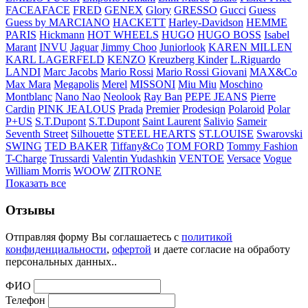
FACEAFACE
FRED
GENEX
Glory
GRESSO
Gucci
Guess
Guess by MARCIANO
HACKETT
Harley-Davidson
HEMME
PARIS
Hickmann
HOT WHEELS
HUGO
HUGO BOSS
Isabel
Marant
INVU
Jaguar
Jimmy Choo
Juniorlook
KAREN MILLEN
KARL LAGERFELD
KENZO
Kreuzberg Kinder
L.Riguardo
LANDI
Marc Jacobs
Mario Rossi
Mario Rossi Giovani
MAX&Co
Max Mara
Megapolis
Merel
MISSONI
Miu Miu
Moschino
Montblanc
Nano Nao
Neolook
Ray Ban
PEPE JEANS
Pierre
Cardin
PINK JEALOUS
Prada
Premier
Prodesiqn
Polaroid
Polar
P+US
S.T.Dupont
S.T.Dupont
Saint Laurent
Salivio
Sameir
Seventh Street
Silhouette
STEEL HEARTS
ST.LOUISE
Swarovski
SWING
TED BAKER
Tiffany&Co
TOM FORD
Tommy Fashion
T-Charge
Trussardi
Valentin Yudashkin
VENTOE
Versace
Vogue
William Morris
WOOW
ZITRONE
Показать все
Отзывы
Отправляя форму Вы соглашаетесь с
политикой
конфиденциальности
,
офертой
и даете согласие на обработу
персональных данных..
ФИО
Телефон