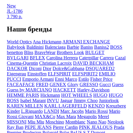
New
JL-1786
3 790
р.
Наши бренды
World Optics
Ana Hickmann
ARMANI EXCHANGE
Babylook
Baldinini
Balenciaga
Barbie
Baniss
Baniss2
BOSS
benetton
Bliss
BraveWear
Brothers Look
BULGET
BVLGARI
BFLEX
Carolina Herrera
Caterpillar
Carrera
Cazal
Cinema-Quentin
Christian Lacroix
DAVID BECKHAM
DACKOR
Diconi
Dior
Dolce&Gabbana
DSQUARED2
Eigengrau
Einstoffen
ELFSPIRIT
ELFSPIRIT2
EMILIO
PUCCI
Emporio Armani
Enni Marco
Estilo
Fisher Price
FACEAFACE
FRED
GENEX
Glory
GRESSO
Gucci
Guess
Guess by MARCIANO
HACKETT
Harley-Davidson
HEMME PARIS
Hickmann
HOT WHEELS
HUGO
HUGO
BOSS
Isabel Marant
INVU
Jaguar
Jimmy Choo
Juniorlook
KAREN MILLEN
KARL LAGERFELD
KENZO
Kreuzberg
Kinder
L.Riguardo
LANDI
Marc Jacobs
Mario Rossi
Mario
Rossi Giovani
MAX&Co
Max Mara
Megapolis
Merel
MISSONI
Miu Miu
Moschino
Montblanc
Nano Nao
Neolook
Ray Ban
PEPE JEANS
Pierre Cardin
PINK JEALOUS
Prada
Premier
Prodesiqn
Polaroid
Polar
P+US
S.T.Dupont