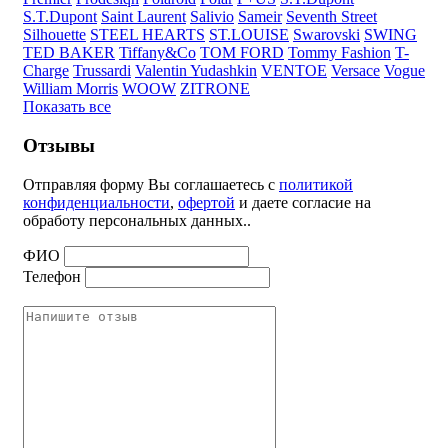
S.T.Dupont
Saint Laurent
Salivio
Sameir
Seventh Street
Silhouette
STEEL HEARTS
ST.LOUISE
Swarovski
SWING
TED BAKER
Tiffany&Co
TOM FORD
Tommy Fashion
T-
Charge
Trussardi
Valentin Yudashkin
VENTOE
Versace
Vogue
William Morris
WOOW
ZITRONE
Показать все
Отзывы
Отправляя форму Вы соглашаетесь с
политикой
конфиденциальности
,
офертой
и даете согласие на
обработу персональных данных..
ФИО
Телефон