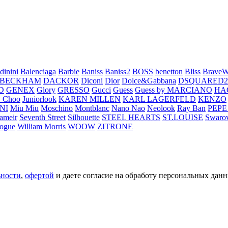
dinini
Balenciaga
Barbie
Baniss
Baniss2
BOSS
benetton
Bliss
BraveW
 BECKHAM
DACKOR
Diconi
Dior
Dolce&Gabbana
DSQUARED2
D
GENEX
Glory
GRESSO
Gucci
Guess
Guess by MARCIANO
HA
 Choo
Juniorlook
KAREN MILLEN
KARL LAGERFELD
KENZO
NI
Miu Miu
Moschino
Montblanc
Nano Nao
Neolook
Ray Ban
PEPE
ameir
Seventh Street
Silhouette
STEEL HEARTS
ST.LOUISE
Swarov
ogue
William Morris
WOOW
ZITRONE
ьности
,
офертой
и даете согласие на обработу персональных данн