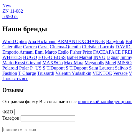
New
ZN 11-082
5 990
р.
Наши бренды
World Optics
Ana Hickmann
ARMANI EXCHANGE
Babylook
Bal
Caterpillar
Carrera
Cazal
Cinema-Quentin
Christian Lacroix
DAVID
Emporio Armani
Enni Marco
Estilo
Fisher Price
FACEAFACE
FRE
WHEELS
HUGO
HUGO BOSS
Isabel Marant
INVU
Jaguar
Jimmy
Mario Rossi Giovani
MAX&Co
Max Mara
Megapolis
Merel
MISSO
Polaroid
Polar
P+US
S.T.Dupont
S.T.Dupont
Saint Laurent
Salivio
S
Fashion
T-Charge
Trussardi
Valentin Yudashkin
VENTOE
Versace
V
Показать все
Отзывы
Отправляя форму Вы соглашаетесь с
политикой конфиденциал
ФИО
Телефон