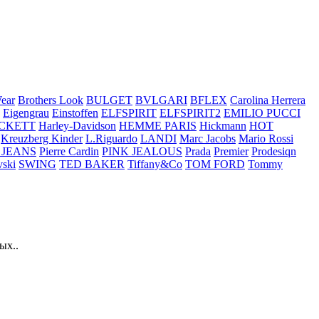
ear
Brothers Look
BULGET
BVLGARI
BFLEX
Carolina Herrera
Eigengrau
Einstoffen
ELFSPIRIT
ELFSPIRIT2
EMILIO PUCCI
CKETT
Harley-Davidson
HEMME PARIS
Hickmann
HOT
Kreuzberg Kinder
L.Riguardo
LANDI
Marc Jacobs
Mario Rossi
 JEANS
Pierre Cardin
PINK JEALOUS
Prada
Premier
Prodesiqn
ski
SWING
TED BAKER
Tiffany&Co
TOM FORD
Tommy
ых..