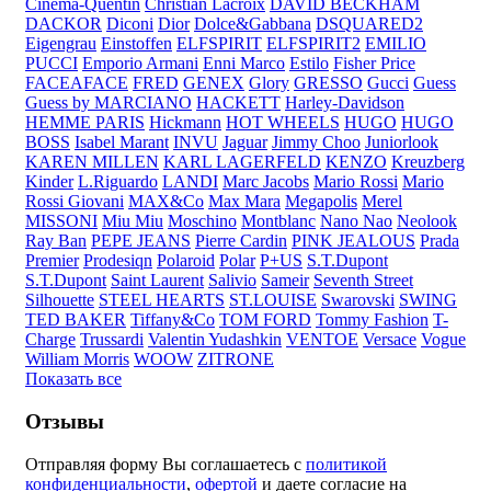
Cinema-Quentin
Christian Lacroix
DAVID BECKHAM
DACKOR
Diconi
Dior
Dolce&Gabbana
DSQUARED2
Eigengrau
Einstoffen
ELFSPIRIT
ELFSPIRIT2
EMILIO
PUCCI
Emporio Armani
Enni Marco
Estilo
Fisher Price
FACEAFACE
FRED
GENEX
Glory
GRESSO
Gucci
Guess
Guess by MARCIANO
HACKETT
Harley-Davidson
HEMME PARIS
Hickmann
HOT WHEELS
HUGO
HUGO
BOSS
Isabel Marant
INVU
Jaguar
Jimmy Choo
Juniorlook
KAREN MILLEN
KARL LAGERFELD
KENZO
Kreuzberg
Kinder
L.Riguardo
LANDI
Marc Jacobs
Mario Rossi
Mario
Rossi Giovani
MAX&Co
Max Mara
Megapolis
Merel
MISSONI
Miu Miu
Moschino
Montblanc
Nano Nao
Neolook
Ray Ban
PEPE JEANS
Pierre Cardin
PINK JEALOUS
Prada
Premier
Prodesiqn
Polaroid
Polar
P+US
S.T.Dupont
S.T.Dupont
Saint Laurent
Salivio
Sameir
Seventh Street
Silhouette
STEEL HEARTS
ST.LOUISE
Swarovski
SWING
TED BAKER
Tiffany&Co
TOM FORD
Tommy Fashion
T-
Charge
Trussardi
Valentin Yudashkin
VENTOE
Versace
Vogue
William Morris
WOOW
ZITRONE
Показать все
Отзывы
Отправляя форму Вы соглашаетесь с
политикой
конфиденциальности
,
офертой
и даете согласие на