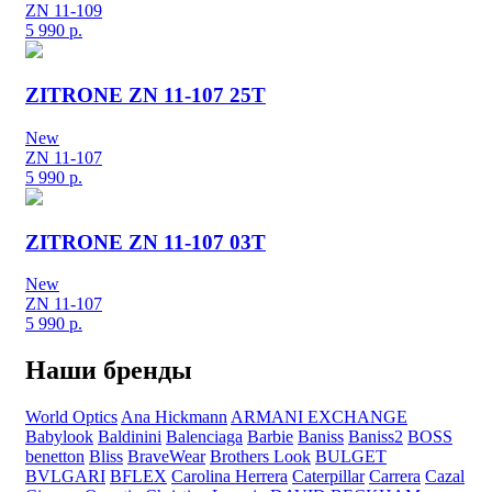
ZN 11-109
5 990
р.
ZITRONE ZN 11-107 25T
New
ZN 11-107
5 990
р.
ZITRONE ZN 11-107 03T
New
ZN 11-107
5 990
р.
Наши бренды
World Optics
Ana Hickmann
ARMANI EXCHANGE
Babylook
Baldinini
Balenciaga
Barbie
Baniss
Baniss2
BOSS
benetton
Bliss
BraveWear
Brothers Look
BULGET
BVLGARI
BFLEX
Carolina Herrera
Caterpillar
Carrera
Cazal