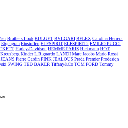
ear
Brothers Look
BULGET
BVLGARI
BFLEX
Carolina Herrera
Eigengrau
Einstoffen
ELFSPIRIT
ELFSPIRIT2
EMILIO PUCCI
CKETT
Harley-Davidson
HEMME PARIS
Hickmann
HOT
Kreuzberg Kinder
L.Riguardo
LANDI
Marc Jacobs
Mario Rossi
 JEANS
Pierre Cardin
PINK JEALOUS
Prada
Premier
Prodesiqn
ski
SWING
TED BAKER
Tiffany&Co
TOM FORD
Tommy
ых..