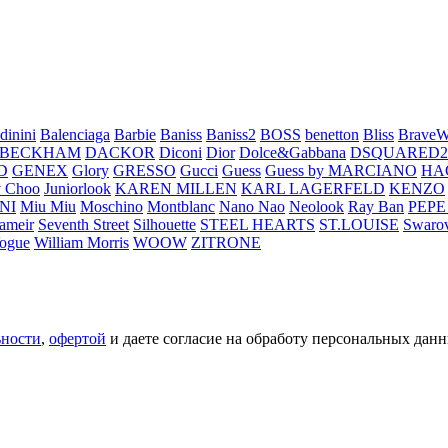
dinini
Balenciaga
Barbie
Baniss
Baniss2
BOSS
benetton
Bliss
BraveW
 BECKHAM
DACKOR
Diconi
Dior
Dolce&Gabbana
DSQUARED2
D
GENEX
Glory
GRESSO
Gucci
Guess
Guess by MARCIANO
HA
 Choo
Juniorlook
KAREN MILLEN
KARL LAGERFELD
KENZO
NI
Miu Miu
Moschino
Montblanc
Nano Nao
Neolook
Ray Ban
PEPE
ameir
Seventh Street
Silhouette
STEEL HEARTS
ST.LOUISE
Swarov
ogue
William Morris
WOOW
ZITRONE
ьности
,
офертой
и даете согласие на обработу персональных данн