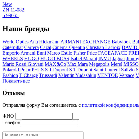
New
ZN 11-082
5 990
р.
Наши бренды
World Optics
Ana Hickmann
ARMANI EXCHANGE
Babylook
Bal
Caterpillar
Carrera
Cazal
Cinema-Quentin
Christian Lacroix
DAVID
Emporio Armani
Enni Marco
Estilo
Fisher Price
FACEAFACE
FRE
WHEELS
HUGO
HUGO BOSS
Isabel Marant
INVU
Jaguar
Jimmy
Mario Rossi Giovani
MAX&Co
Max Mara
Megapolis
Merel
MISSO
Polaroid
Polar
P+US
S.T.Dupont
S.T.Dupont
Saint Laurent
Salivio
S
Fashion
T-Charge
Trussardi
Valentin Yudashkin
VENTOE
Versace
V
Показать все
Отзывы
Отправляя форму Вы соглашаетесь с
политикой конфиденциал
ФИО
Телефон