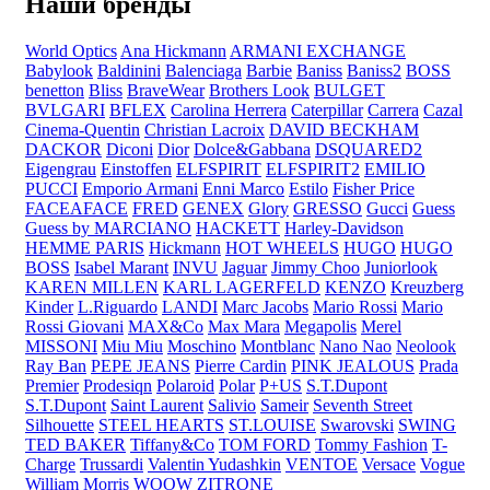
Наши бренды
World Optics
Ana Hickmann
ARMANI EXCHANGE
Babylook
Baldinini
Balenciaga
Barbie
Baniss
Baniss2
BOSS
benetton
Bliss
BraveWear
Brothers Look
BULGET
BVLGARI
BFLEX
Carolina Herrera
Caterpillar
Carrera
Cazal
Cinema-Quentin
Christian Lacroix
DAVID BECKHAM
DACKOR
Diconi
Dior
Dolce&Gabbana
DSQUARED2
Eigengrau
Einstoffen
ELFSPIRIT
ELFSPIRIT2
EMILIO
PUCCI
Emporio Armani
Enni Marco
Estilo
Fisher Price
FACEAFACE
FRED
GENEX
Glory
GRESSO
Gucci
Guess
Guess by MARCIANO
HACKETT
Harley-Davidson
HEMME PARIS
Hickmann
HOT WHEELS
HUGO
HUGO
BOSS
Isabel Marant
INVU
Jaguar
Jimmy Choo
Juniorlook
KAREN MILLEN
KARL LAGERFELD
KENZO
Kreuzberg
Kinder
L.Riguardo
LANDI
Marc Jacobs
Mario Rossi
Mario
Rossi Giovani
MAX&Co
Max Mara
Megapolis
Merel
MISSONI
Miu Miu
Moschino
Montblanc
Nano Nao
Neolook
Ray Ban
PEPE JEANS
Pierre Cardin
PINK JEALOUS
Prada
Premier
Prodesiqn
Polaroid
Polar
P+US
S.T.Dupont
S.T.Dupont
Saint Laurent
Salivio
Sameir
Seventh Street
Silhouette
STEEL HEARTS
ST.LOUISE
Swarovski
SWING
TED BAKER
Tiffany&Co
TOM FORD
Tommy Fashion
T-
Charge
Trussardi
Valentin Yudashkin
VENTOE
Versace
Vogue
William Morris
WOOW
ZITRONE