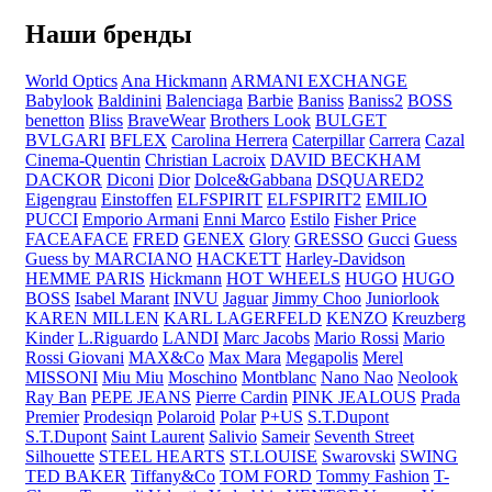
Наши бренды
World Optics
Ana Hickmann
ARMANI EXCHANGE
Babylook
Baldinini
Balenciaga
Barbie
Baniss
Baniss2
BOSS
benetton
Bliss
BraveWear
Brothers Look
BULGET
BVLGARI
BFLEX
Carolina Herrera
Caterpillar
Carrera
Cazal
Cinema-Quentin
Christian Lacroix
DAVID BECKHAM
DACKOR
Diconi
Dior
Dolce&Gabbana
DSQUARED2
Eigengrau
Einstoffen
ELFSPIRIT
ELFSPIRIT2
EMILIO
PUCCI
Emporio Armani
Enni Marco
Estilo
Fisher Price
FACEAFACE
FRED
GENEX
Glory
GRESSO
Gucci
Guess
Guess by MARCIANO
HACKETT
Harley-Davidson
HEMME PARIS
Hickmann
HOT WHEELS
HUGO
HUGO
BOSS
Isabel Marant
INVU
Jaguar
Jimmy Choo
Juniorlook
KAREN MILLEN
KARL LAGERFELD
KENZO
Kreuzberg
Kinder
L.Riguardo
LANDI
Marc Jacobs
Mario Rossi
Mario
Rossi Giovani
MAX&Co
Max Mara
Megapolis
Merel
MISSONI
Miu Miu
Moschino
Montblanc
Nano Nao
Neolook
Ray Ban
PEPE JEANS
Pierre Cardin
PINK JEALOUS
Prada
Premier
Prodesiqn
Polaroid
Polar
P+US
S.T.Dupont
S.T.Dupont
Saint Laurent
Salivio
Sameir
Seventh Street
Silhouette
STEEL HEARTS
ST.LOUISE
Swarovski
SWING
TED BAKER
Tiffany&Co
TOM FORD
Tommy Fashion
T-