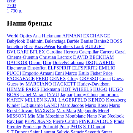
New
7703
1 790
р.
Наши бренды
World Optics
Ana Hickmann
ARMANI EXCHANGE
Babylook
Baldinini
Balenciaga
Barbie
Baniss
Baniss2
BOSS
benetton
Bliss
BraveWear
Brothers Look
BULGET
BVLGARI
BFLEX
Carolina Herrera
Caterpillar
Carrera
Cazal
Cinema-Quentin
Christian Lacroix
DAVID BECKHAM
DACKOR
Diconi
Dior
Dolce&Gabbana
DSQUARED2
Eigengrau
Einstoffen
ELFSPIRIT
ELFSPIRIT2
EMILIO
PUCCI
Emporio Armani
Enni Marco
Estilo
Fisher Price
FACEAFACE
FRED
GENEX
Glory
GRESSO
Gucci
Guess
Guess by MARCIANO
HACKETT
Harley-Davidson
HEMME PARIS
Hickmann
HOT WHEELS
HUGO
HUGO
BOSS
Isabel Marant
INVU
Jaguar
Jimmy Choo
Juniorlook
KAREN MILLEN
KARL LAGERFELD
KENZO
Kreuzberg
Kinder
L.Riguardo
LANDI
Marc Jacobs
Mario Rossi
Mario
Rossi Giovani
MAX&Co
Max Mara
Megapolis
Merel
MISSONI
Miu Miu
Moschino
Montblanc
Nano Nao
Neolook
Ray Ban
PEPE JEANS
Pierre Cardin
PINK JEALOUS
Prada
Premier
Prodesiqn
Polaroid
Polar
P+US
S.T.Dupont
S.T.Dupont
Saint Laurent
Salivio
Sameir
Seventh Street