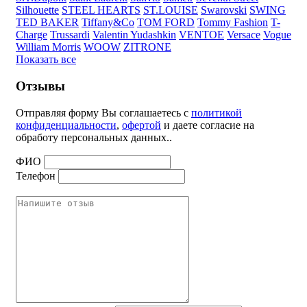
Silhouette
STEEL HEARTS
ST.LOUISE
Swarovski
SWING
TED BAKER
Tiffany&Co
TOM FORD
Tommy Fashion
T-
Charge
Trussardi
Valentin Yudashkin
VENTOE
Versace
Vogue
William Morris
WOOW
ZITRONE
Показать все
Отзывы
Отправляя форму Вы соглашаетесь с
политикой
конфиденциальности
,
офертой
и даете согласие на
обработу персональных данных..
ФИО
Телефон