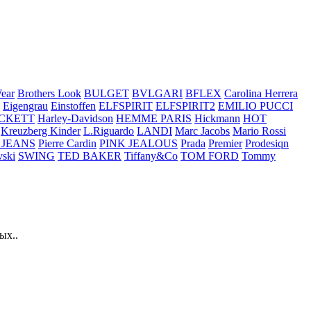
ear
Brothers Look
BULGET
BVLGARI
BFLEX
Carolina Herrera
Eigengrau
Einstoffen
ELFSPIRIT
ELFSPIRIT2
EMILIO PUCCI
CKETT
Harley-Davidson
HEMME PARIS
Hickmann
HOT
Kreuzberg Kinder
L.Riguardo
LANDI
Marc Jacobs
Mario Rossi
 JEANS
Pierre Cardin
PINK JEALOUS
Prada
Premier
Prodesiqn
ski
SWING
TED BAKER
Tiffany&Co
TOM FORD
Tommy
ых..