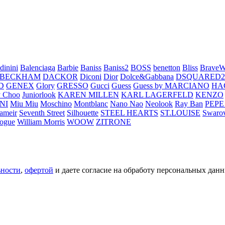
dinini
Balenciaga
Barbie
Baniss
Baniss2
BOSS
benetton
Bliss
BraveW
 BECKHAM
DACKOR
Diconi
Dior
Dolce&Gabbana
DSQUARED2
D
GENEX
Glory
GRESSO
Gucci
Guess
Guess by MARCIANO
HA
 Choo
Juniorlook
KAREN MILLEN
KARL LAGERFELD
KENZO
NI
Miu Miu
Moschino
Montblanc
Nano Nao
Neolook
Ray Ban
PEPE
ameir
Seventh Street
Silhouette
STEEL HEARTS
ST.LOUISE
Swarov
ogue
William Morris
WOOW
ZITRONE
ьности
,
офертой
и даете согласие на обработу персональных данн