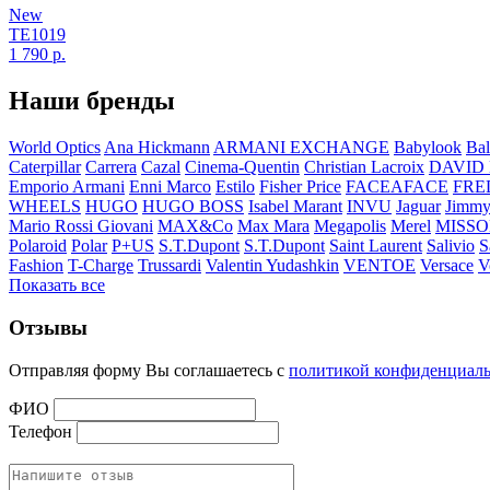
New
TE1019
1 790
р.
Наши бренды
World Optics
Ana Hickmann
ARMANI EXCHANGE
Babylook
Bal
Caterpillar
Carrera
Cazal
Cinema-Quentin
Christian Lacroix
DAVID
Emporio Armani
Enni Marco
Estilo
Fisher Price
FACEAFACE
FRE
WHEELS
HUGO
HUGO BOSS
Isabel Marant
INVU
Jaguar
Jimmy
Mario Rossi Giovani
MAX&Co
Max Mara
Megapolis
Merel
MISSO
Polaroid
Polar
P+US
S.T.Dupont
S.T.Dupont
Saint Laurent
Salivio
S
Fashion
T-Charge
Trussardi
Valentin Yudashkin
VENTOE
Versace
V
Показать все
Отзывы
Отправляя форму Вы соглашаетесь с
политикой конфиденциал
ФИО
Телефон