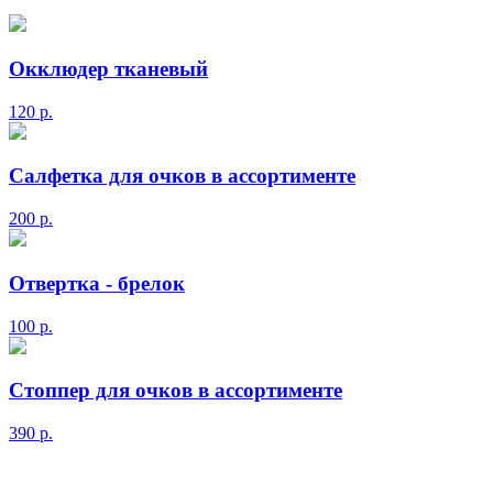
Окклюдер тканевый
120
р.
Салфетка для очков в ассортименте
200
р.
Отвертка - брелок
100
р.
Стоппер для очков в ассортименте
390
р.