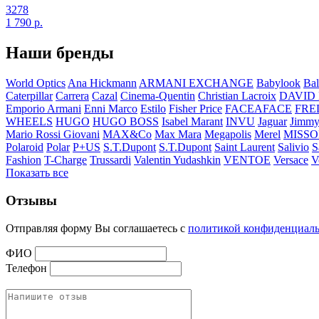
3278
1 790
р.
Наши бренды
World Optics
Ana Hickmann
ARMANI EXCHANGE
Babylook
Bal
Caterpillar
Carrera
Cazal
Cinema-Quentin
Christian Lacroix
DAVID
Emporio Armani
Enni Marco
Estilo
Fisher Price
FACEAFACE
FRE
WHEELS
HUGO
HUGO BOSS
Isabel Marant
INVU
Jaguar
Jimmy
Mario Rossi Giovani
MAX&Co
Max Mara
Megapolis
Merel
MISSO
Polaroid
Polar
P+US
S.T.Dupont
S.T.Dupont
Saint Laurent
Salivio
S
Fashion
T-Charge
Trussardi
Valentin Yudashkin
VENTOE
Versace
V
Показать все
Отзывы
Отправляя форму Вы соглашаетесь с
политикой конфиденциал
ФИО
Телефон