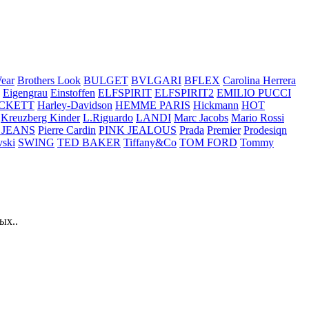
ear
Brothers Look
BULGET
BVLGARI
BFLEX
Carolina Herrera
Eigengrau
Einstoffen
ELFSPIRIT
ELFSPIRIT2
EMILIO PUCCI
CKETT
Harley-Davidson
HEMME PARIS
Hickmann
HOT
Kreuzberg Kinder
L.Riguardo
LANDI
Marc Jacobs
Mario Rossi
 JEANS
Pierre Cardin
PINK JEALOUS
Prada
Premier
Prodesiqn
ski
SWING
TED BAKER
Tiffany&Co
TOM FORD
Tommy
ых..