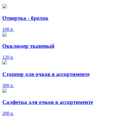
Отвертка - брелок
100
р.
Окклюдер тканевый
120
р.
Стоппер для очков в ассортименте
390
р.
Салфетка для очков в ассортименте
200
р.