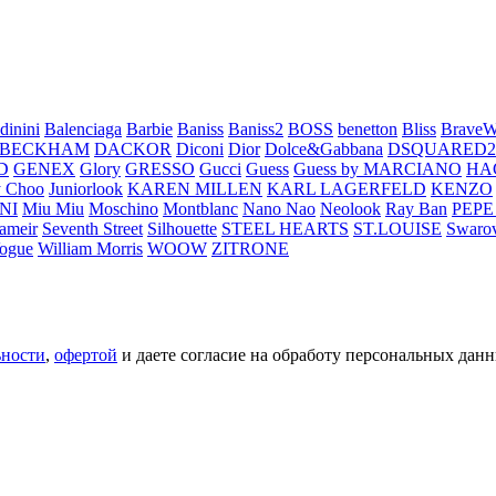
dinini
Balenciaga
Barbie
Baniss
Baniss2
BOSS
benetton
Bliss
BraveW
 BECKHAM
DACKOR
Diconi
Dior
Dolce&Gabbana
DSQUARED2
D
GENEX
Glory
GRESSO
Gucci
Guess
Guess by MARCIANO
HA
 Choo
Juniorlook
KAREN MILLEN
KARL LAGERFELD
KENZO
NI
Miu Miu
Moschino
Montblanc
Nano Nao
Neolook
Ray Ban
PEPE
ameir
Seventh Street
Silhouette
STEEL HEARTS
ST.LOUISE
Swarov
ogue
William Morris
WOOW
ZITRONE
ьности
,
офертой
и даете согласие на обработу персональных данн