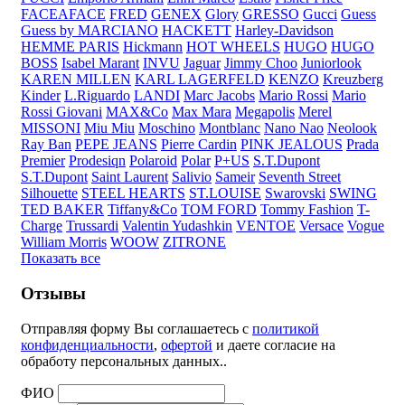
FACEAFACE
FRED
GENEX
Glory
GRESSO
Gucci
Guess
Guess by MARCIANO
HACKETT
Harley-Davidson
HEMME PARIS
Hickmann
HOT WHEELS
HUGO
HUGO
BOSS
Isabel Marant
INVU
Jaguar
Jimmy Choo
Juniorlook
KAREN MILLEN
KARL LAGERFELD
KENZO
Kreuzberg
Kinder
L.Riguardo
LANDI
Marc Jacobs
Mario Rossi
Mario
Rossi Giovani
MAX&Co
Max Mara
Megapolis
Merel
MISSONI
Miu Miu
Moschino
Montblanc
Nano Nao
Neolook
Ray Ban
PEPE JEANS
Pierre Cardin
PINK JEALOUS
Prada
Premier
Prodesiqn
Polaroid
Polar
P+US
S.T.Dupont
S.T.Dupont
Saint Laurent
Salivio
Sameir
Seventh Street
Silhouette
STEEL HEARTS
ST.LOUISE
Swarovski
SWING
TED BAKER
Tiffany&Co
TOM FORD
Tommy Fashion
T-
Charge
Trussardi
Valentin Yudashkin
VENTOE
Versace
Vogue
William Morris
WOOW
ZITRONE
Показать все
Отзывы
Отправляя форму Вы соглашаетесь с
политикой
конфиденциальности
,
офертой
и даете согласие на
обработу персональных данных..
ФИО