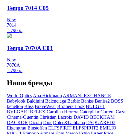
Tempo 7014 C05
New
7014
1 790
р.
Tempo 7070A C03
New
7070A
1 790
р.
Наши бренды
World Optics
Ana Hickmann
ARMANI EXCHANGE
Babylook
Baldinini
Balenciaga
Barbie
Baniss
Baniss2
BOSS
benetton
Bliss
BraveWear
Brothers Look
BULGET
BVLGARI
BFLEX
Carolina Herrera
Caterpillar
Carrera
Cazal
Cinema-Quentin
Christian Lacroix
DAVID BECKHAM
DACKOR
Diconi
Dior
Dolce&Gabbana
DSQUARED2
Eigengrau
Einstoffen
ELFSPIRIT
ELFSPIRIT2
EMILIO
PUCCI
Emporio Armani
Enni Marco
Estilo
Fisher Price