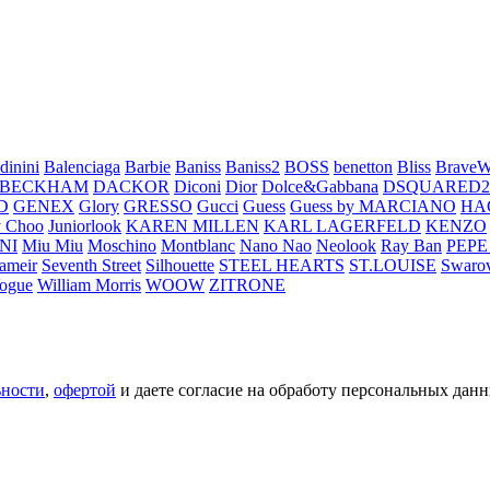
dinini
Balenciaga
Barbie
Baniss
Baniss2
BOSS
benetton
Bliss
BraveW
 BECKHAM
DACKOR
Diconi
Dior
Dolce&Gabbana
DSQUARED2
D
GENEX
Glory
GRESSO
Gucci
Guess
Guess by MARCIANO
HA
 Choo
Juniorlook
KAREN MILLEN
KARL LAGERFELD
KENZO
NI
Miu Miu
Moschino
Montblanc
Nano Nao
Neolook
Ray Ban
PEPE
ameir
Seventh Street
Silhouette
STEEL HEARTS
ST.LOUISE
Swarov
ogue
William Morris
WOOW
ZITRONE
ьности
,
офертой
и даете согласие на обработу персональных данн