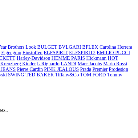
ear
Brothers Look
BULGET
BVLGARI
BFLEX
Carolina Herrera
Eigengrau
Einstoffen
ELFSPIRIT
ELFSPIRIT2
EMILIO PUCCI
CKETT
Harley-Davidson
HEMME PARIS
Hickmann
HOT
Kreuzberg Kinder
L.Riguardo
LANDI
Marc Jacobs
Mario Rossi
 JEANS
Pierre Cardin
PINK JEALOUS
Prada
Premier
Prodesiqn
ski
SWING
TED BAKER
Tiffany&Co
TOM FORD
Tommy
ых..