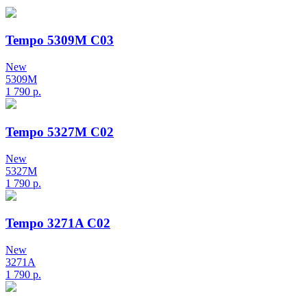
Tempo 5309M C03
New
5309M
1 790
р.
Tempo 5327M C02
New
5327M
1 790
р.
Tempo 3271A C02
New
3271A
1 790
р.