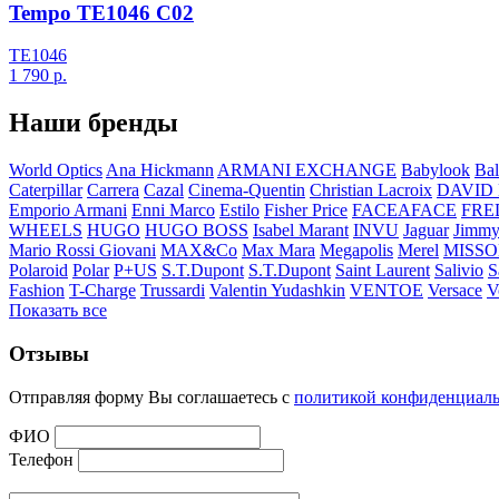
Tempo TE1046 C02
TE1046
1 790
р.
Наши бренды
World Optics
Ana Hickmann
ARMANI EXCHANGE
Babylook
Bal
Caterpillar
Carrera
Cazal
Cinema-Quentin
Christian Lacroix
DAVID
Emporio Armani
Enni Marco
Estilo
Fisher Price
FACEAFACE
FRE
WHEELS
HUGO
HUGO BOSS
Isabel Marant
INVU
Jaguar
Jimmy
Mario Rossi Giovani
MAX&Co
Max Mara
Megapolis
Merel
MISSO
Polaroid
Polar
P+US
S.T.Dupont
S.T.Dupont
Saint Laurent
Salivio
S
Fashion
T-Charge
Trussardi
Valentin Yudashkin
VENTOE
Versace
V
Показать все
Отзывы
Отправляя форму Вы соглашаетесь с
политикой конфиденциал
ФИО
Телефон