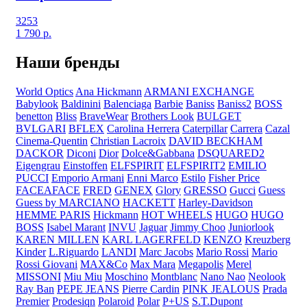
3253
1 790
р.
Наши бренды
World Optics
Ana Hickmann
ARMANI EXCHANGE
Babylook
Baldinini
Balenciaga
Barbie
Baniss
Baniss2
BOSS
benetton
Bliss
BraveWear
Brothers Look
BULGET
BVLGARI
BFLEX
Carolina Herrera
Caterpillar
Carrera
Cazal
Cinema-Quentin
Christian Lacroix
DAVID BECKHAM
DACKOR
Diconi
Dior
Dolce&Gabbana
DSQUARED2
Eigengrau
Einstoffen
ELFSPIRIT
ELFSPIRIT2
EMILIO
PUCCI
Emporio Armani
Enni Marco
Estilo
Fisher Price
FACEAFACE
FRED
GENEX
Glory
GRESSO
Gucci
Guess
Guess by MARCIANO
HACKETT
Harley-Davidson
HEMME PARIS
Hickmann
HOT WHEELS
HUGO
HUGO
BOSS
Isabel Marant
INVU
Jaguar
Jimmy Choo
Juniorlook
KAREN MILLEN
KARL LAGERFELD
KENZO
Kreuzberg
Kinder
L.Riguardo
LANDI
Marc Jacobs
Mario Rossi
Mario
Rossi Giovani
MAX&Co
Max Mara
Megapolis
Merel
MISSONI
Miu Miu
Moschino
Montblanc
Nano Nao
Neolook
Ray Ban
PEPE JEANS
Pierre Cardin
PINK JEALOUS
Prada
Premier
Prodesiqn
Polaroid
Polar
P+US
S.T.Dupont