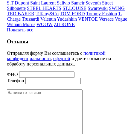
S.T.Dupont
Saint Laurent
Salivio
Sameir
Seventh Street
Silhouette
STEEL HEARTS
ST.LOUISE
Swarovski
SWING
TED BAKER
Tiffany&Co
TOM FORD
Tommy Fashion
T-
Charge
Trussardi
Valentin Yudashkin
VENTOE
Versace
Vogue
William Morris
WOOW
ZITRONE
Показать все
Отзывы
Отправляя форму Вы соглашаетесь с
политикой
конфиденциальности
,
офертой
и даете согласие на
обработу персональных данных..
ФИО
Телефон