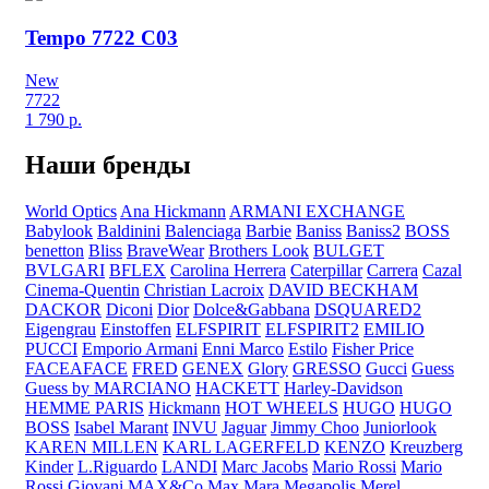
Tempo 7722 C03
New
7722
1 790
р.
Наши бренды
World Optics
Ana Hickmann
ARMANI EXCHANGE
Babylook
Baldinini
Balenciaga
Barbie
Baniss
Baniss2
BOSS
benetton
Bliss
BraveWear
Brothers Look
BULGET
BVLGARI
BFLEX
Carolina Herrera
Caterpillar
Carrera
Cazal
Cinema-Quentin
Christian Lacroix
DAVID BECKHAM
DACKOR
Diconi
Dior
Dolce&Gabbana
DSQUARED2
Eigengrau
Einstoffen
ELFSPIRIT
ELFSPIRIT2
EMILIO
PUCCI
Emporio Armani
Enni Marco
Estilo
Fisher Price
FACEAFACE
FRED
GENEX
Glory
GRESSO
Gucci
Guess
Guess by MARCIANO
HACKETT
Harley-Davidson
HEMME PARIS
Hickmann
HOT WHEELS
HUGO
HUGO
BOSS
Isabel Marant
INVU
Jaguar
Jimmy Choo
Juniorlook
KAREN MILLEN
KARL LAGERFELD
KENZO
Kreuzberg
Kinder
L.Riguardo
LANDI
Marc Jacobs
Mario Rossi
Mario
Rossi Giovani
MAX&Co
Max Mara
Megapolis
Merel