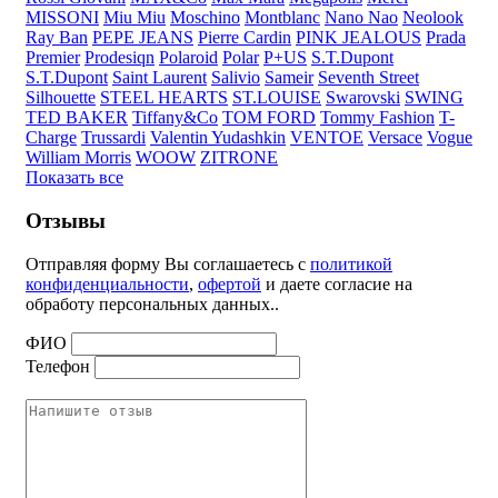
MISSONI
Miu Miu
Moschino
Montblanc
Nano Nao
Neolook
Ray Ban
PEPE JEANS
Pierre Cardin
PINK JEALOUS
Prada
Premier
Prodesiqn
Polaroid
Polar
P+US
S.T.Dupont
S.T.Dupont
Saint Laurent
Salivio
Sameir
Seventh Street
Silhouette
STEEL HEARTS
ST.LOUISE
Swarovski
SWING
TED BAKER
Tiffany&Co
TOM FORD
Tommy Fashion
T-
Charge
Trussardi
Valentin Yudashkin
VENTOE
Versace
Vogue
William Morris
WOOW
ZITRONE
Показать все
Отзывы
Отправляя форму Вы соглашаетесь с
политикой
конфиденциальности
,
офертой
и даете согласие на
обработу персональных данных..
ФИО
Телефон