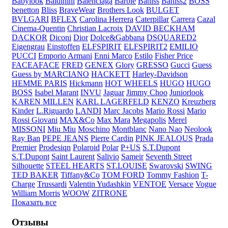
Babylook
Baldinini
Balenciaga
Barbie
Baniss
Baniss2
BOSS
benetton
Bliss
BraveWear
Brothers Look
BULGET
BVLGARI
BFLEX
Carolina Herrera
Caterpillar
Carrera
Cazal
Cinema-Quentin
Christian Lacroix
DAVID BECKHAM
DACKOR
Diconi
Dior
Dolce&Gabbana
DSQUARED2
Eigengrau
Einstoffen
ELFSPIRIT
ELFSPIRIT2
EMILIO
PUCCI
Emporio Armani
Enni Marco
Estilo
Fisher Price
FACEAFACE
FRED
GENEX
Glory
GRESSO
Gucci
Guess
Guess by MARCIANO
HACKETT
Harley-Davidson
HEMME PARIS
Hickmann
HOT WHEELS
HUGO
HUGO
BOSS
Isabel Marant
INVU
Jaguar
Jimmy Choo
Juniorlook
KAREN MILLEN
KARL LAGERFELD
KENZO
Kreuzberg
Kinder
L.Riguardo
LANDI
Marc Jacobs
Mario Rossi
Mario
Rossi Giovani
MAX&Co
Max Mara
Megapolis
Merel
MISSONI
Miu Miu
Moschino
Montblanc
Nano Nao
Neolook
Ray Ban
PEPE JEANS
Pierre Cardin
PINK JEALOUS
Prada
Premier
Prodesiqn
Polaroid
Polar
P+US
S.T.Dupont
S.T.Dupont
Saint Laurent
Salivio
Sameir
Seventh Street
Silhouette
STEEL HEARTS
ST.LOUISE
Swarovski
SWING
TED BAKER
Tiffany&Co
TOM FORD
Tommy Fashion
T-
Charge
Trussardi
Valentin Yudashkin
VENTOE
Versace
Vogue
William Morris
WOOW
ZITRONE
Показать все
Отзывы