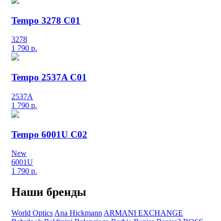
Tempo 3278 C01
3278
1 790
р.
Tempo 2537A C01
2537A
1 790
р.
Tempo 6001U C02
New
6001U
1 790
р.
Наши бренды
World Optics
Ana Hickmann
ARMANI EXCHANGE