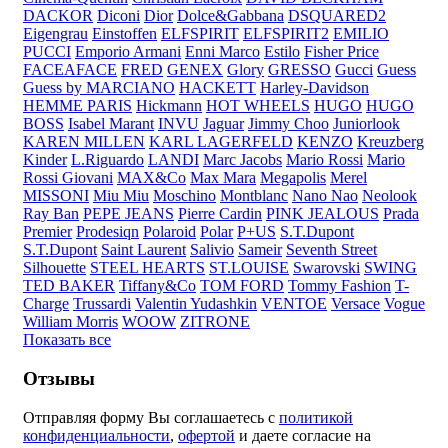
DACKOR
Diconi
Dior
Dolce&Gabbana
DSQUARED2
Eigengrau
Einstoffen
ELFSPIRIT
ELFSPIRIT2
EMILIO
PUCCI
Emporio Armani
Enni Marco
Estilo
Fisher Price
FACEAFACE
FRED
GENEX
Glory
GRESSO
Gucci
Guess
Guess by MARCIANO
HACKETT
Harley-Davidson
HEMME PARIS
Hickmann
HOT WHEELS
HUGO
HUGO
BOSS
Isabel Marant
INVU
Jaguar
Jimmy Choo
Juniorlook
KAREN MILLEN
KARL LAGERFELD
KENZO
Kreuzberg
Kinder
L.Riguardo
LANDI
Marc Jacobs
Mario Rossi
Mario
Rossi Giovani
MAX&Co
Max Mara
Megapolis
Merel
MISSONI
Miu Miu
Moschino
Montblanc
Nano Nao
Neolook
Ray Ban
PEPE JEANS
Pierre Cardin
PINK JEALOUS
Prada
Premier
Prodesiqn
Polaroid
Polar
P+US
S.T.Dupont
S.T.Dupont
Saint Laurent
Salivio
Sameir
Seventh Street
Silhouette
STEEL HEARTS
ST.LOUISE
Swarovski
SWING
TED BAKER
Tiffany&Co
TOM FORD
Tommy Fashion
T-
Charge
Trussardi
Valentin Yudashkin
VENTOE
Versace
Vogue
William Morris
WOOW
ZITRONE
Показать все
Отзывы
Отправляя форму Вы соглашаетесь с
политикой
конфиденциальности
,
офертой
и даете согласие на