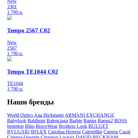
New
3301
1 790
р.
Tempo 2567 C02
New
2567
1 790
р.
Tempo TE1044 C02
TE1044
1 790
р.
Наши бренды
World Optics
Ana Hickmann
ARMANI EXCHANGE
Babylook
Baldinini
Balenciaga
Barbie
Baniss
Baniss2
BOSS
benetton
Bliss
BraveWear
Brothers Look
BULGET
BVLGARI
BFLEX
Carolina Herrera
Caterpillar
Carrera
Cazal
Cinema-Quentin
Christian Lacroix
DAVID BECKHAM