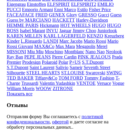
Eigengrau
Einstoffen
ELFSPIRIT
ELFSPIRIT2
EMILIO
PUCCI
Emporio Armani
Enni Marco
Estilo
Fisher Price
FACEAFACE
FRED
GENEX
Glory
GRESSO
Gucci
Guess
Guess by MARCIANO
HACKETT
Harley-Davidson
HEMME PARIS
Hickmann
HOT WHEELS
HUGO
HUGO
BOSS
Isabel Marant
INVU
Jaguar
Jimmy Choo
Juniorlook
KAREN MILLEN
KARL LAGERFELD
KENZO
Kreuzberg
Kinder
L.Riguardo
LANDI
Marc Jacobs
Mario Rossi
Mario
Rossi Giovani
MAX&Co
Max Mara
Megapolis
Merel
MISSONI
Miu Miu
Moschino
Montblanc
Nano Nao
Neolook
Ray Ban
PEPE JEANS
Pierre Cardin
PINK JEALOUS
Prada
Premier
Prodesiqn
Polaroid
Polar
P+US
S.T.Dupont
S.T.Dupont
Saint Laurent
Salivio
Sameir
Seventh Street
Silhouette
STEEL HEARTS
ST.LOUISE
Swarovski
SWING
TED BAKER
Tiffany&Co
TOM FORD
Tommy Fashion
T-
Charge
Trussardi
Valentin Yudashkin
VENTOE
Versace
Vogue
William Morris
WOOW
ZITRONE
Показать все
Отзывы
Отправляя форму Вы соглашаетесь с
политикой
конфиденциальности
,
офертой
и даете согласие на
обработу персональных данных..