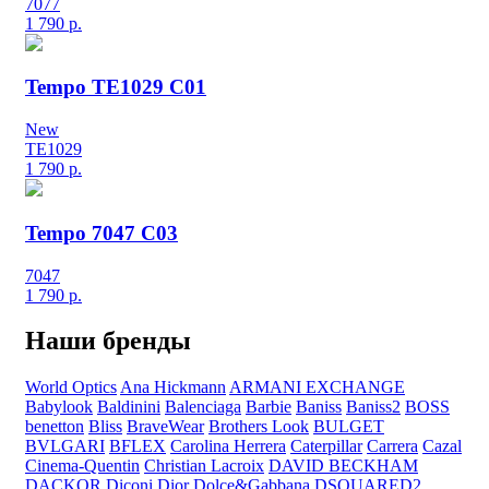
7077
1 790
р.
Tempo TE1029 C01
New
TE1029
1 790
р.
Tempo 7047 C03
7047
1 790
р.
Наши бренды
World Optics
Ana Hickmann
ARMANI EXCHANGE
Babylook
Baldinini
Balenciaga
Barbie
Baniss
Baniss2
BOSS
benetton
Bliss
BraveWear
Brothers Look
BULGET
BVLGARI
BFLEX
Carolina Herrera
Caterpillar
Carrera
Cazal
Cinema-Quentin
Christian Lacroix
DAVID BECKHAM
DACKOR
Diconi
Dior
Dolce&Gabbana
DSQUARED2