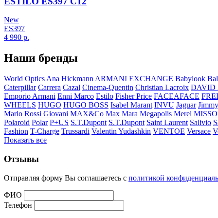
ESTILO ES397 C12
New
ES397
4 990
р.
Наши бренды
World Optics
Ana Hickmann
ARMANI EXCHANGE
Babylook
Bal
Caterpillar
Carrera
Cazal
Cinema-Quentin
Christian Lacroix
DAVID
Emporio Armani
Enni Marco
Estilo
Fisher Price
FACEAFACE
FRE
WHEELS
HUGO
HUGO BOSS
Isabel Marant
INVU
Jaguar
Jimmy
Mario Rossi Giovani
MAX&Co
Max Mara
Megapolis
Merel
MISSO
Polaroid
Polar
P+US
S.T.Dupont
S.T.Dupont
Saint Laurent
Salivio
S
Fashion
T-Charge
Trussardi
Valentin Yudashkin
VENTOE
Versace
V
Показать все
Отзывы
Отправляя форму Вы соглашаетесь с
политикой конфиденциал
ФИО
Телефон