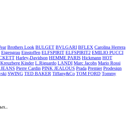
ear
Brothers Look
BULGET
BVLGARI
BFLEX
Carolina Herrera
Eigengrau
Einstoffen
ELFSPIRIT
ELFSPIRIT2
EMILIO PUCCI
CKETT
Harley-Davidson
HEMME PARIS
Hickmann
HOT
Kreuzberg Kinder
L.Riguardo
LANDI
Marc Jacobs
Mario Rossi
 JEANS
Pierre Cardin
PINK JEALOUS
Prada
Premier
Prodesiqn
ski
SWING
TED BAKER
Tiffany&Co
TOM FORD
Tommy
ых..