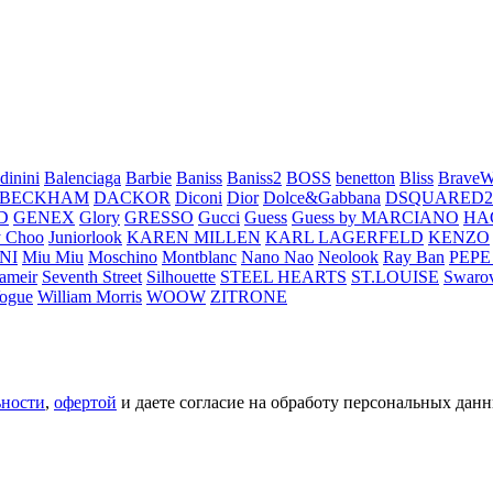
dinini
Balenciaga
Barbie
Baniss
Baniss2
BOSS
benetton
Bliss
BraveW
 BECKHAM
DACKOR
Diconi
Dior
Dolce&Gabbana
DSQUARED2
D
GENEX
Glory
GRESSO
Gucci
Guess
Guess by MARCIANO
HA
 Choo
Juniorlook
KAREN MILLEN
KARL LAGERFELD
KENZO
NI
Miu Miu
Moschino
Montblanc
Nano Nao
Neolook
Ray Ban
PEPE
ameir
Seventh Street
Silhouette
STEEL HEARTS
ST.LOUISE
Swarov
ogue
William Morris
WOOW
ZITRONE
ьности
,
офертой
и даете согласие на обработу персональных данн