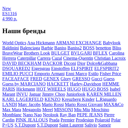
New
ES1316
4 990
р.
Наши бренды
World Optics
Ana Hickmann
ARMANI EXCHANGE
Babylook
Baldinini
Balenciaga
Barbie
Baniss
Baniss2
BOSS
benetton
Bliss
BraveWear
Brothers Look
BULGET
BVLGARI
BFLEX
Carolina
Herrera
Caterpillar
Carrera
Cazal
Cinema-Quentin
Christian Lacroix
DAVID BECKHAM
DACKOR
Diconi
Dior
Dolce&Gabbana
DSQUARED2
Eigengrau
Einstoffen
ELFSPIRIT
ELFSPIRIT2
EMILIO PUCCI
Emporio Armani
Enni Marco
Estilo
Fisher Price
FACEAFACE
FRED
GENEX
Glory
GRESSO
Gucci
Guess
Guess by MARCIANO
HACKETT
Harley-Davidson
HEMME
PARIS
Hickmann
HOT WHEELS
HUGO
HUGO BOSS
Isabel
Marant
INVU
Jaguar
Jimmy Choo
Juniorlook
KAREN MILLEN
KARL LAGERFELD
KENZO
Kreuzberg Kinder
L.Riguardo
LANDI
Marc Jacobs
Mario Rossi
Mario Rossi Giovani
MAX&Co
Max Mara
Megapolis
Merel
MISSONI
Miu Miu
Moschino
Montblanc
Nano Nao
Neolook
Ray Ban
PEPE JEANS
Pierre
Cardin
PINK JEALOUS
Prada
Premier
Prodesiqn
Polaroid
Polar
P+US
S.T.Dupont
S.T.Dupont
Saint Laurent
Salivio
Sameir