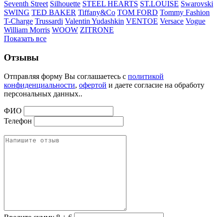
Seventh Street
Silhouette
STEEL HEARTS
ST.LOUISE
Swarovski
SWING
TED BAKER
Tiffany&Co
TOM FORD
Tommy Fashion
T-Charge
Trussardi
Valentin Yudashkin
VENTOE
Versace
Vogue
William Morris
WOOW
ZITRONE
Показать все
Отзывы
Отправляя форму Вы соглашаетесь с
политикой
конфиденциальности
,
офертой
и даете согласие на обработу
персональных данных..
ФИО
Телефон