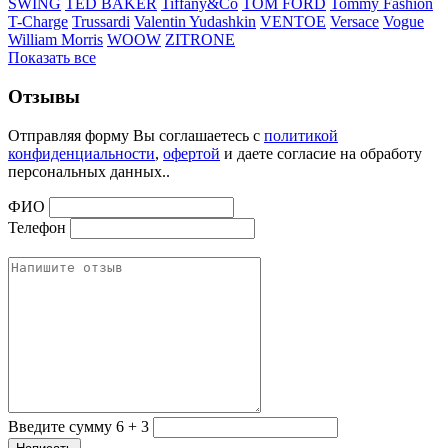
SWING
TED BAKER
Tiffany&Co
TOM FORD
Tommy Fashion
T-Charge
Trussardi
Valentin Yudashkin
VENTOE
Versace
Vogue
William Morris
WOOW
ZITRONE
Показать все
Отзывы
Отправляя форму Вы соглашаетесь с
политикой
конфиденциальности
,
офертой
и даете согласие на обработу
персональных данных..
ФИО
Телефон
Введите сумму 6 + 3