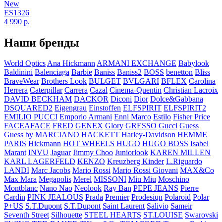
New
ES1326
4 990
р.
Наши бренды
World Optics
Ana Hickmann
ARMANI EXCHANGE
Babylook
Baldinini
Balenciaga
Barbie
Baniss
Baniss2
BOSS
benetton
Bliss
BraveWear
Brothers Look
BULGET
BVLGARI
BFLEX
Carolina
Herrera
Caterpillar
Carrera
Cazal
Cinema-Quentin
Christian Lacroix
DAVID BECKHAM
DACKOR
Diconi
Dior
Dolce&Gabbana
DSQUARED2
Eigengrau
Einstoffen
ELFSPIRIT
ELFSPIRIT2
EMILIO PUCCI
Emporio Armani
Enni Marco
Estilo
Fisher Price
FACEAFACE
FRED
GENEX
Glory
GRESSO
Gucci
Guess
Guess by MARCIANO
HACKETT
Harley-Davidson
HEMME
PARIS
Hickmann
HOT WHEELS
HUGO
HUGO BOSS
Isabel
Marant
INVU
Jaguar
Jimmy Choo
Juniorlook
KAREN MILLEN
KARL LAGERFELD
KENZO
Kreuzberg Kinder
L.Riguardo
LANDI
Marc Jacobs
Mario Rossi
Mario Rossi Giovani
MAX&Co
Max Mara
Megapolis
Merel
MISSONI
Miu Miu
Moschino
Montblanc
Nano Nao
Neolook
Ray Ban
PEPE JEANS
Pierre
Cardin
PINK JEALOUS
Prada
Premier
Prodesiqn
Polaroid
Polar
P+US
S.T.Dupont
S.T.Dupont
Saint Laurent
Salivio
Sameir
Seventh Street
Silhouette
STEEL HEARTS
ST.LOUISE
Swarovski