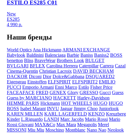
ESTILO ES285 C01
New
ES285
4 990
р.
Наши бренды
World Optics
Ana Hickmann
ARMANI EXCHANGE
Babylook
Baldinini
Balenciaga
Barbie
Baniss
Baniss2
BOSS
benetton
Bliss
BraveWear
Brothers Look
BULGET
BVLGARI
BFLEX
Carolina Herrera
Caterpillar
Carrera
Cazal
Cinema-Quentin
Christian Lacroix
DAVID BECKHAM
DACKOR
Diconi
Dior
Dolce&Gabbana
DSQUARED2
Eigengrau
Einstoffen
ELFSPIRIT
ELFSPIRIT2
EMILIO
PUCCI
Emporio Armani
Enni Marco
Estilo
Fisher Price
FACEAFACE
FRED
GENEX
Glory
GRESSO
Gucci
Guess
Guess by MARCIANO
HACKETT
Harley-Davidson
HEMME PARIS
Hickmann
HOT WHEELS
HUGO
HUGO
BOSS
Isabel Marant
INVU
Jaguar
Jimmy Choo
Juniorlook
KAREN MILLEN
KARL LAGERFELD
KENZO
Kreuzberg
Kinder
L.Riguardo
LANDI
Marc Jacobs
Mario Rossi
Mario
Rossi Giovani
MAX&Co
Max Mara
Megapolis
Merel
MISSONI
Miu Miu
Moschino
Montblanc
Nano Nao
Neolook