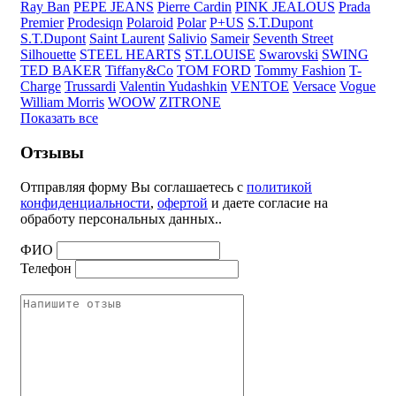
Ray Ban
PEPE JEANS
Pierre Cardin
PINK JEALOUS
Prada
Premier
Prodesiqn
Polaroid
Polar
P+US
S.T.Dupont
S.T.Dupont
Saint Laurent
Salivio
Sameir
Seventh Street
Silhouette
STEEL HEARTS
ST.LOUISE
Swarovski
SWING
TED BAKER
Tiffany&Co
TOM FORD
Tommy Fashion
T-
Charge
Trussardi
Valentin Yudashkin
VENTOE
Versace
Vogue
William Morris
WOOW
ZITRONE
Показать все
Отзывы
Отправляя форму Вы соглашаетесь с
политикой
конфиденциальности
,
офертой
и даете согласие на
обработу персональных данных..
ФИО
Телефон