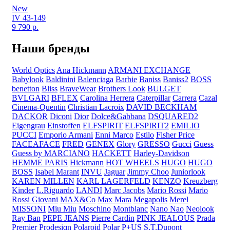
New
IV 43-149
9 790
р.
Наши бренды
World Optics
Ana Hickmann
ARMANI EXCHANGE
Babylook
Baldinini
Balenciaga
Barbie
Baniss
Baniss2
BOSS
benetton
Bliss
BraveWear
Brothers Look
BULGET
BVLGARI
BFLEX
Carolina Herrera
Caterpillar
Carrera
Cazal
Cinema-Quentin
Christian Lacroix
DAVID BECKHAM
DACKOR
Diconi
Dior
Dolce&Gabbana
DSQUARED2
Eigengrau
Einstoffen
ELFSPIRIT
ELFSPIRIT2
EMILIO
PUCCI
Emporio Armani
Enni Marco
Estilo
Fisher Price
FACEAFACE
FRED
GENEX
Glory
GRESSO
Gucci
Guess
Guess by MARCIANO
HACKETT
Harley-Davidson
HEMME PARIS
Hickmann
HOT WHEELS
HUGO
HUGO
BOSS
Isabel Marant
INVU
Jaguar
Jimmy Choo
Juniorlook
KAREN MILLEN
KARL LAGERFELD
KENZO
Kreuzberg
Kinder
L.Riguardo
LANDI
Marc Jacobs
Mario Rossi
Mario
Rossi Giovani
MAX&Co
Max Mara
Megapolis
Merel
MISSONI
Miu Miu
Moschino
Montblanc
Nano Nao
Neolook
Ray Ban
PEPE JEANS
Pierre Cardin
PINK JEALOUS
Prada
Premier
Prodesiqn
Polaroid
Polar
P+US
S.T.Dupont