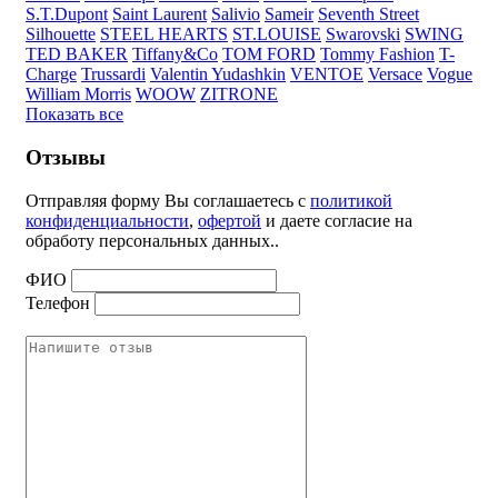
S.T.Dupont
Saint Laurent
Salivio
Sameir
Seventh Street
Silhouette
STEEL HEARTS
ST.LOUISE
Swarovski
SWING
TED BAKER
Tiffany&Co
TOM FORD
Tommy Fashion
T-
Charge
Trussardi
Valentin Yudashkin
VENTOE
Versace
Vogue
William Morris
WOOW
ZITRONE
Показать все
Отзывы
Отправляя форму Вы соглашаетесь с
политикой
конфиденциальности
,
офертой
и даете согласие на
обработу персональных данных..
ФИО
Телефон