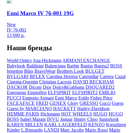
Enni Marco IV 76-001 19G
New
IV 76-001
13 690
р.
Наши бренды
World Optics
Ana Hickmann
ARMANI EXCHANGE
Babylook
Baldinini
Balenciaga
Barbie
Baniss
Baniss2
BOSS
benetton
Bliss
BraveWear
Brothers Look
BULGET
BVLGARI
BFLEX
Carolina Herrera
Caterpillar
Carrera
Cazal
Cinema-Quentin
Christian Lacroix
DAVID BECKHAM
DACKOR
Diconi
Dior
Dolce&Gabbana
DSQUARED2
Eigengrau
Einstoffen
ELFSPIRIT
ELFSPIRIT2
EMILIO
PUCCI
Emporio Armani
Enni Marco
Estilo
Fisher Price
FACEAFACE
FRED
GENEX
Glory
GRESSO
Gucci
Guess
Guess by MARCIANO
HACKETT
Harley-Davidson
HEMME PARIS
Hickmann
HOT WHEELS
HUGO
HUGO
BOSS
Isabel Marant
INVU
Jaguar
Jimmy Choo
Juniorlook
KAREN MILLEN
KARL LAGERFELD
KENZO
Kreuzberg
Kinder
L.Riguardo
LANDI
Marc Jacobs
Mario Rossi
Mario