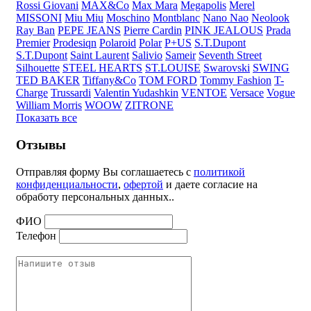
Rossi Giovani
MAX&Co
Max Mara
Megapolis
Merel
MISSONI
Miu Miu
Moschino
Montblanc
Nano Nao
Neolook
Ray Ban
PEPE JEANS
Pierre Cardin
PINK JEALOUS
Prada
Premier
Prodesiqn
Polaroid
Polar
P+US
S.T.Dupont
S.T.Dupont
Saint Laurent
Salivio
Sameir
Seventh Street
Silhouette
STEEL HEARTS
ST.LOUISE
Swarovski
SWING
TED BAKER
Tiffany&Co
TOM FORD
Tommy Fashion
T-
Charge
Trussardi
Valentin Yudashkin
VENTOE
Versace
Vogue
William Morris
WOOW
ZITRONE
Показать все
Отзывы
Отправляя форму Вы соглашаетесь с
политикой
конфиденциальности
,
офертой
и даете согласие на
обработу персональных данных..
ФИО
Телефон