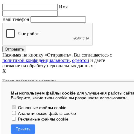
Имя
Ваш телефон
Нажимая на кнопку «Отправить», Вы соглашаетесь с
политикой конфиденциальности
,
офертой
и даете
согласие на обработу персональных данных.
X
Товар добавлен в корзину
Мы используем файлы cookie
для улучшения работы сайта
руб.
Выберите, какие типы cookie вы разрешаете использовать:
В корзине:
шт.
Основные файлы cookie
Аналитические файлы cookie
На сумму:
руб.
Рекламные файлы cookie
Перейти в корзину
Принять
Продолжить покупки